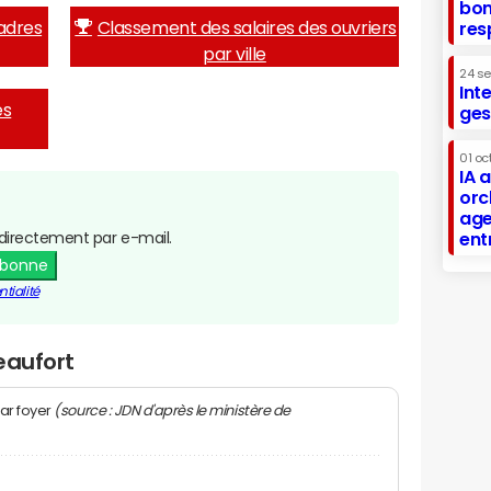
bon
adres
Classement des salaires des ouvriers
res
par ville
24 s
Int
es
ges
01 oc
IA 
orc
age
directement par e-mail.
ent
abonne
tialité
eaufort
(source : JDN d'après le ministère de
ar foyer