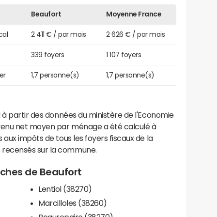
Beaufort
Moyenne France
cal
2 411 € / par mois
2 626 € / par mois
339 foyers
1 107 foyers
er
1,7 personne(s)
1,7 personne(s)
 à partir des données du ministère de l'Economie
evenu net moyen par ménage a été calculé à
 aux impôts de tous les foyers fiscaux de la
 recensés sur la commune.
roches de Beaufort
Lentiol (38270)
Marcilloles (38260)
Beaurepaire (38270)