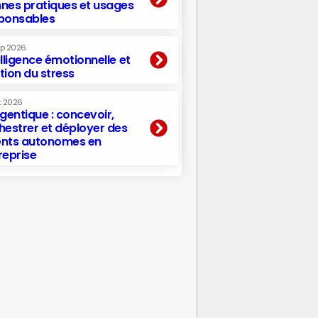
nes pratiques et usages
ponsables
ep 2026
elligence émotionnelle et
tion du stress
t 2026
agentique : concevoir,
hestrer et déployer des
nts autonomes en
reprise