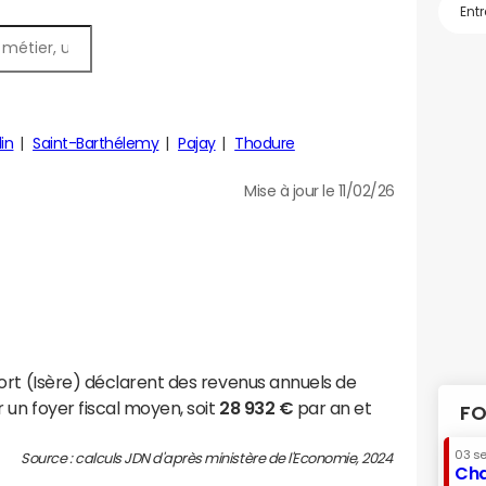
in
Saint-Barthélemy
Pajay
Thodure
Mise à jour le 11/02/26
ort (Isère) déclarent des revenus annuels de
 un foyer fiscal moyen, soit
28 932 €
par an et
FO
03 s
Source : calculs JDN d'après ministère de l'Economie, 2024
Cha