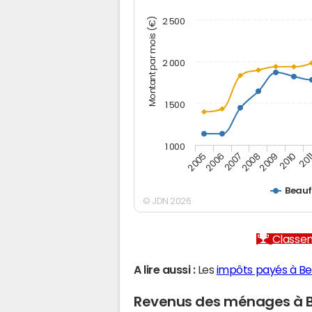
Montant par mois (€)
2 500
2 000
1 500
1 000
2005
2006
2007
2008
2009
2010
201
Beauf
© JDN 2026
Classem
A lire aussi :
Les
impôts payés à Be
Revenus des ménages à 