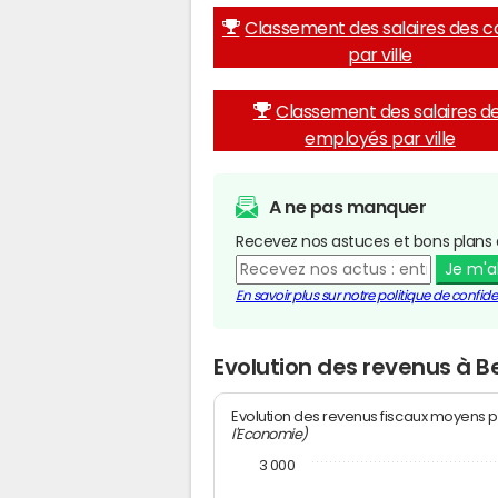
Classement des salaires des c
par ville
Classement des salaires d
employés par ville
A ne pas manquer
Recevez nos astuces et bons plans 
Je m'
En savoir plus sur notre politique de confiden
Evolution des revenus à B
Evolution des revenus fiscaux moyens p
l'Economie)
3 000