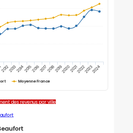
1
2012
2013
2014
2015
2016
2017
2018
2019
2020
2021
2022
2023
2024
ort
Moyenne France
ent des revenus par ville
aufort
Beaufort