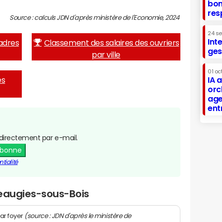
bon
res
Source : calculs JDN d'après ministère de l'Economie, 2024
24 s
Int
adres
Classement des salaires des ouvriers
ges
par ville
01 oc
es
IA 
orc
age
ent
directement par e-mail.
abonne
tialité
Beaugies-sous-Bois
(source : JDN d'après le ministère de
ar foyer