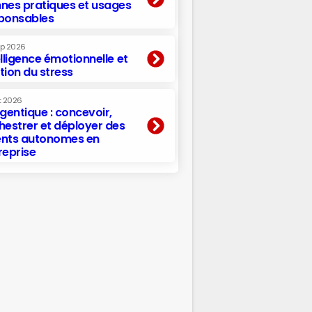
nes pratiques et usages
ponsables
ep 2026
elligence émotionnelle et
tion du stress
t 2026
agentique : concevoir,
hestrer et déployer des
nts autonomes en
reprise