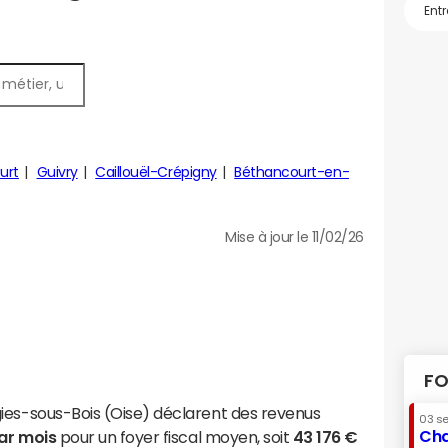
urt
Guivry
Caillouël-Crépigny
Béthancourt-en-
Mise à jour le 11/02/26
FO
ies-sous-Bois (Oise) déclarent des revenus
03 s
Cha
par mois
pour un foyer fiscal moyen, soit
43 176 €