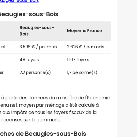
augies-sous-Bois
Beaugies-sous-Bois
Beaugies-sous-
Moyenne France
Bois
cal
3 598 € / par mois
2 626 € / par mois
48 foyers
1 107 foyers
er
2,2 personne(s)
1,7 personne(s)
 à partir des données du ministère de l'Economie
evenu net moyen par ménage a été calculé à
 aux impôts de tous les foyers fiscaux de la
 recensés sur la commune.
proches de Beaugies-sous-Bois