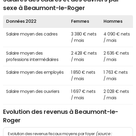
sexe à Beaumont-le-Roger
Données 2022
Femmes
Hommes
Salaire moyen des cadres
3 380 € nets
4 090 € nets
/ mois
/ mois
Salaire moyen des
2 428 € nets
2 636 € nets
professions intermédiaires
/ mois
/ mois
Salaire moyen des employés
1 850 € nets
1 763 € nets
/ mois
/ mois
Salaire moyen des ouvriers
1 697 € nets
2 028 € nets
/ mois
/ mois
Evolution des revenus à Beaumont-le-
Roger
(source :
Evolution des revenus fiscaux moyens par foyer