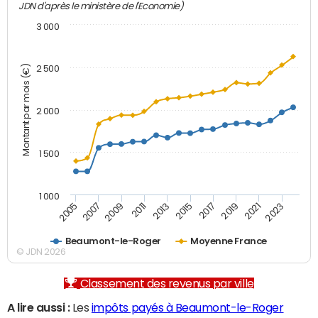
JDN d'après le ministère de l'Economie)
3 000
Montant par mois (€)
2 500
2 000
1 500
1 000
2007
2017
2009
2019
2011
2021
2013
2023
2005
2015
Beaumont-le-Roger
Moyenne France
© JDN 2026
Classement des revenus par ville
A lire aussi :
Les
impôts payés à Beaumont-le-Roger