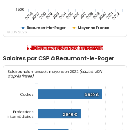
1 500
2012
2019
2014
2021
2008
2016
2010
2018
2013
2020
2015
2022
2009
2017
Beaumont-le-Roger
Moyenne France
© JDN 2026
Classement des salaires par ville
Salaires par CSP à Beaumont-le-Roger
(source : JDN
Salaires nets mensuels moyens en 2022
d'après l'Insee)
Cadres
3 820 €
Professions
2 546 €
intermédiaires