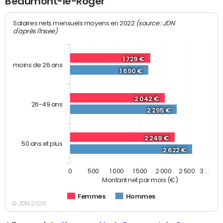
Beaumont-le-Roger
(source : JDN
Salaires nets mensuels moyens en 2022
d'après l'Insee)
1 729 €
moins de 26 ans
1 690 €
2 042 €
26-49 ans
2 295 €
2 249 €
50 ans et plus
2 622 €
0
500
1 000
1 500
2 000
2 500
3 …
Montant net par mois (€)
Femmes
Hommes
© JDN 2026