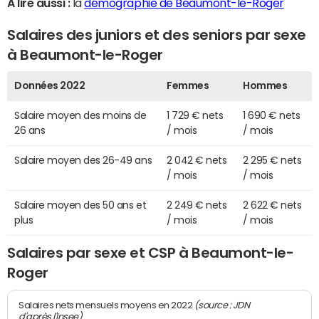
A lire aussi :
la
démographie de Beaumont-le-Roger
Salaires des juniors et des seniors par sexe
à Beaumont-le-Roger
Données 2022
Femmes
Hommes
Salaire moyen des moins de
1 729 € nets
1 690 € nets
26 ans
/ mois
/ mois
Salaire moyen des 26-49 ans
2 042 € nets
2 295 € nets
/ mois
/ mois
Salaire moyen des 50 ans et
2 249 € nets
2 622 € nets
plus
/ mois
/ mois
Salaires par sexe et CSP à Beaumont-le-
Roger
(source : JDN
Salaires nets mensuels moyens en 2022
d'après l'Insee)