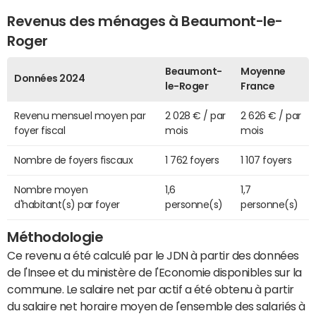
Revenus des ménages à Beaumont-le-
Roger
Beaumont-
Moyenne
Données 2024
le-Roger
France
Revenu mensuel moyen par
2 028 € / par
2 626 € / par
foyer fiscal
mois
mois
Nombre de foyers fiscaux
1 762 foyers
1 107 foyers
Nombre moyen
1,6
1,7
d'habitant(s) par foyer
personne(s)
personne(s)
Méthodologie
Ce revenu a été calculé par le JDN à partir des données
de l'Insee et du ministère de l'Economie disponibles sur la
commune. Le salaire net par actif a été obtenu à partir
du salaire net horaire moyen de l'ensemble des salariés à