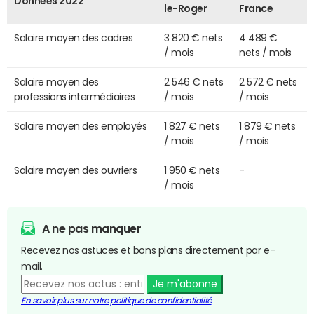
Données 2022
le-Roger
France
Salaire moyen des cadres
3 820 € nets
4 489 €
/ mois
nets / mois
Salaire moyen des
2 546 € nets
2 572 € nets
professions intermédiaires
/ mois
/ mois
Salaire moyen des employés
1 827 € nets
1 879 € nets
/ mois
/ mois
Salaire moyen des ouvriers
1 950 € nets
-
/ mois
A ne pas manquer
Recevez nos astuces et bons plans directement par e-
mail.
Je m'abonne
En savoir plus sur notre politique de confidentialité