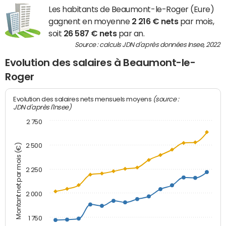
Les habitants de Beaumont-le-Roger (Eure)
gagnent en moyenne
2 216 € nets
par mois,
soit
26 587 € nets
par an.
Source : calculs JDN d'après données Insee, 2022
Evolution des salaires à Beaumont-le-
Roger
(source :
Evolution des salaires nets mensuels moyens
JDN d'après l'Insee)
2 750
2 500
Montant net par mois (€)
2 250
2 000
1 750