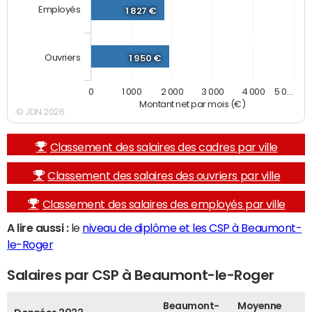
Employés
1 827 €
Ouvriers
1 950 €
0
1 000
2 000
3 000
4 000
5 0…
Montant net par mois (€)
© JDN 2026
Classement des salaires des cadres par ville
Classement des salaires des ouvriers par ville
Classement des salaires des employés par ville
A lire aussi :
le
niveau de diplôme et les CSP à Beaumont-
le-Roger
Salaires par CSP à Beaumont-le-Roger
Beaumont-
Moyenne