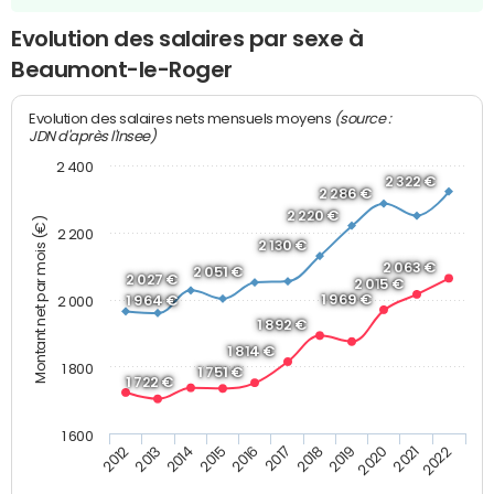
Evolution des salaires par sexe à
Beaumont-le-Roger
(source :
Evolution des salaires nets mensuels moyens
JDN d'après l'Insee)
2 400
2 322 €
2 286 €
2 220 €
Montant net par mois (€)
2 200
2 130 €
2 063 €
2 051 €
2 027 €
2 015 €
1 969 €
1 964 €
2 000
1 892 €
1 814 €
1 800
1 751 €
1 722 €
1 600
2019
2017
2015
2013
2022
2020
2018
2016
2014
2012
2021