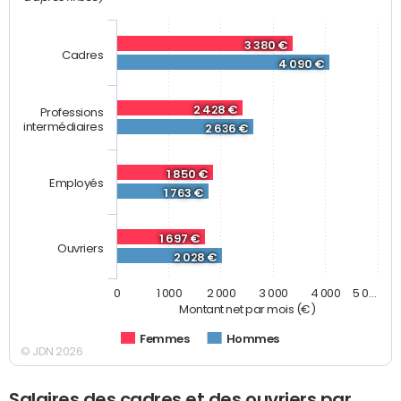
3 380 €
Cadres
4 090 €
2 428 €
Professions
intermédiaires
2 636 €
1 850 €
Employés
1 763 €
1 697 €
Ouvriers
2 028 €
0
1 000
2 000
3 000
4 000
5 0…
Montant net par mois (€)
Femmes
Hommes
© JDN 2026
Salaires des cadres et des ouvriers par