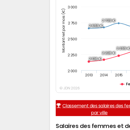
3 000
Montant net par mois (€)
2 739 €
2 750
2 659 €
2 500
2 299 
2 228 €
2 250
2 136 €
2 000
2013
2014
2015
F
© JDN 2026
Classement des salaires des 
par ville
Salaires des femmes et 