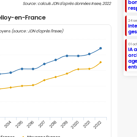
bon
Source : calculs JDN d'après données Insee, 2022
res
Belloy-en-France
24 s
Int
(source : JDN d'après l'Insee)
ges
moyens
01 oc
IA 
orc
age
ent
2019
2016
3
2020
2017
2014
2021
2018
2015
2022