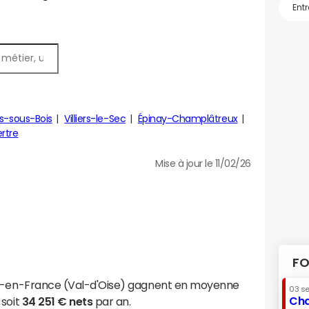
es-sous-Bois
Villiers-le-Sec
Épinay-Champlâtreux
rtre
Mise à jour le 11/02/26
FO
oy-en-France (Val-d'Oise) gagnent en moyenne
03 s
Cha
 soit
34 251 € nets
par an.