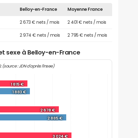
Belloy-en-France
Moyenne France
2 673 € nets / mois
2 401 € nets / mois
2 974 € nets / mois
2 795 € nets / mois
 et sexe à Belloy-en-France
(source : JDN d'après l'Insee)
22
1 815 €
1 883 €
2 678 €
2 885 €
3 024 €