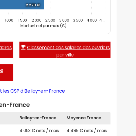
2 270 €
1 000
1 500
2 000
2 500
3 000
3 500
4 000
4 …
Montant net par mois (€)
adres
Classement des salaires des ouvriers
par ville
es
t les CSP à Belloy-en-France
-en-France
Belloy-en-France
Moyenne France
4 053 € nets / mois
4 489 € nets / mois