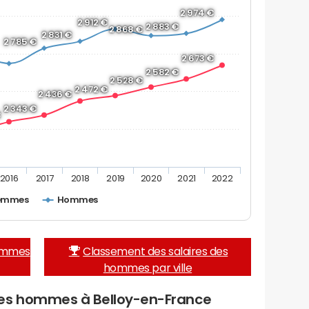
2 974 €
2 912 €
2 883 €
2 868 €
2 831 €
2 785 €
2 673 €
2 582 €
2 528 €
2 472 €
2 436 €
2 343 €
€
2016
2017
2018
2019
2020
2021
2022
emmes
Hommes
femmes
Classement des salaires des
hommes par ville
des hommes à Belloy-en-France