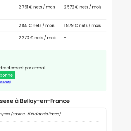
2 761 € nets / mois
2 572 € nets / mois
2 155 € nets / mois
1 879 € nets / mois
2 270 € nets / mois
-
directement par e-mail.
abonne
tialité
r sexe à Belloy-en-France
(source : JDN d'après l'Insee)
moyens