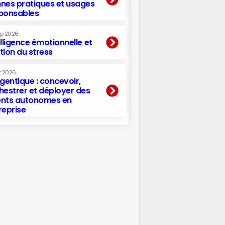
nes pratiques et usages
ponsables
ep 2026
elligence émotionnelle et
tion du stress
t 2026
agentique : concevoir,
hestrer et déployer des
nts autonomes en
reprise