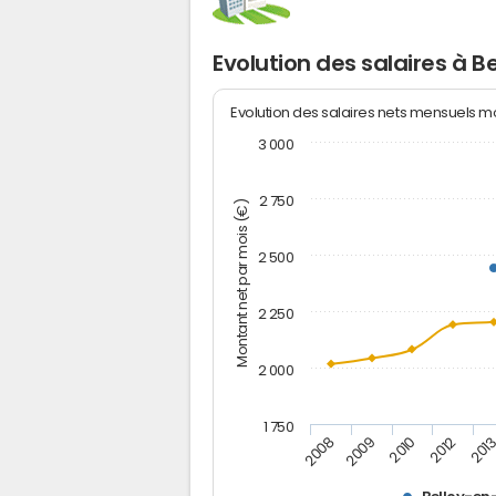
Evolution des salaires à 
Evolution des salaires nets mensuels 
3 000
2 750
Montant net par mois (€)
2 500
2 250
2 000
1 750
2012
2008
201
2009
2010