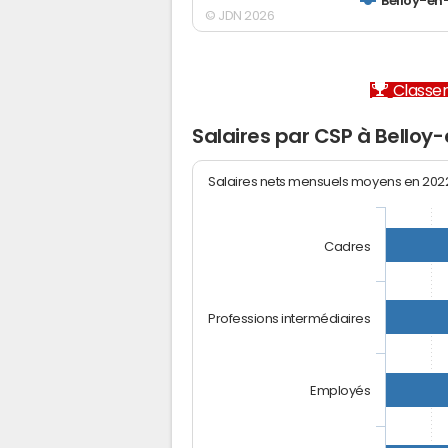
Belloy-en
© JDN 2026
Classem
Salaires par CSP à Belloy
Salaires nets mensuels moyens en 20
Cadres
Professions intermédiaires
Employés