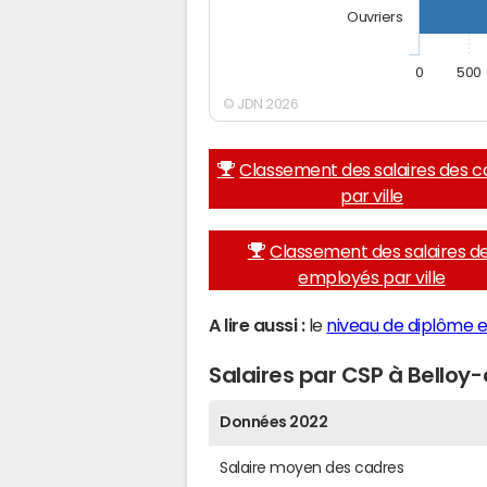
Ouvriers
0
500
© JDN 2026
Classement des salaires des c
par ville
Classement des salaires d
employés par ville
A lire aussi :
le
niveau de diplôme e
Salaires par CSP à Belloy
Données 2022
Salaire moyen des cadres