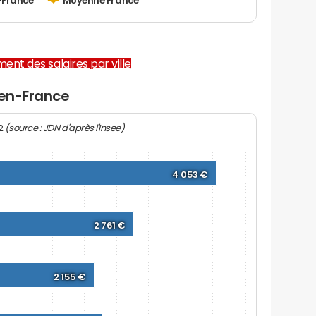
-France
Moyenne France
ent des salaires par ville
-en-France
(source : JDN d'après l'Insee)
22
4 053 €
2 761 €
2 155 €