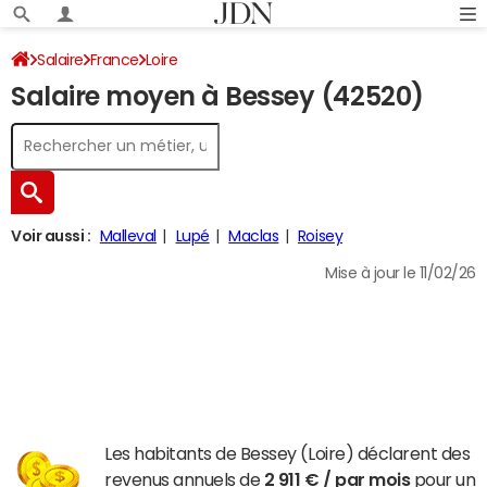
Salaire
France
Loire
Salaire moyen à Bessey (42520)
Voir aussi :
Malleval
Lupé
Maclas
Roisey
Mise à jour le 11/02/26
Les habitants de Bessey (Loire) déclarent des
revenus annuels de
2 911 € / par mois
pour un