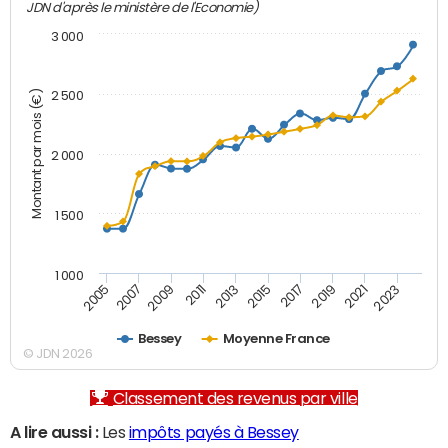
JDN d'après le ministère de l'Economie)
3 000
Montant par mois (€)
2 500
2 000
1 500
1 000
2007
2017
2009
2019
2011
2021
2013
2023
2005
2015
Bessey
Moyenne France
© JDN 2026
Classement des revenus par ville
A lire aussi :
Les
impôts payés à Bessey