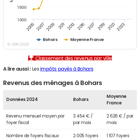
1 500
1 000
2007
2017
2005
2015
2013
2023
2011
2021
2009
2019
Bohars
Moyenne France
© JDN 2026
Classement des revenus par ville
A lire aussi :
Les
impôts payés à Bohars
Revenus des ménages à Bohars
Moyenne
Données 2024
Bohars
France
Revenu mensuel moyen par
3 454 € /
2 626 € / par
foyer fiscal
par mois
mois
Nombre de foyers fiscaux
2 005 foyers
1 107 foyers