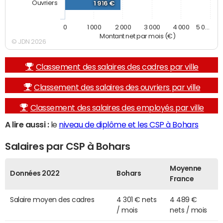
Ouvriers
1 916 €
0
1 000
2 000
3 000
4 000
5 0…
Montant net par mois (€)
© JDN 2026
Classement des salaires des cadres par ville
Classement des salaires des ouvriers par ville
Classement des salaires des employés par ville
A lire aussi :
le
niveau de diplôme et les CSP à Bohars
Salaires par CSP à Bohars
Moyenne
Données 2022
Bohars
France
Salaire moyen des cadres
4 301 € nets
4 489 €
/ mois
nets / mois