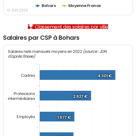
Bohars
Moyenne France
© JDN 2026
Classement des salaires par ville
Salaires par CSP à Bohars
(source : JDN
Salaires nets mensuels moyens en 2022
d'après l'Insee)
Cadres
4 301 €
Professions
2 927 €
intermédiaires
Employés
1 977 €