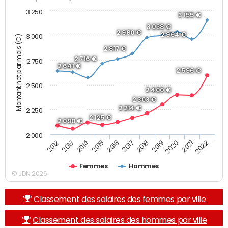
3 250
3 155 €
3 038 €
2 980 €
2 964 €
3 000
Montant net par mois (€)
2 817 €
2 716 €
2 750
2 641 €
2 596 €
2 500
2 400 €
2 303 €
2 214 €
2 250
2 125 €
2 090 €
2 000
2013
2017
2021
2014
2018
2022
2015
2019
2012
2016
2020
Femmes
Hommes
© JDN 2026
Classement des salaires des femmes par ville
Classement des salaires des hommes par ville