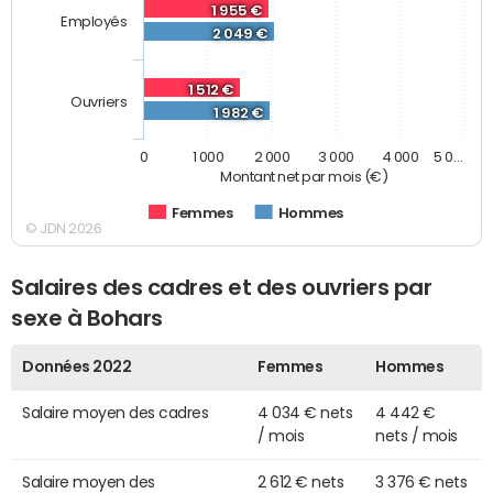
1 955 €
Employés
2 049 €
1 512 €
Ouvriers
1 982 €
0
1 000
2 000
3 000
4 000
5 0…
Montant net par mois (€)
Femmes
Hommes
© JDN 2026
Salaires des cadres et des ouvriers par
sexe à Bohars
Données 2022
Femmes
Hommes
Salaire moyen des cadres
4 034 € nets
4 442 €
/ mois
nets / mois
Salaire moyen des
2 612 € nets
3 376 € nets