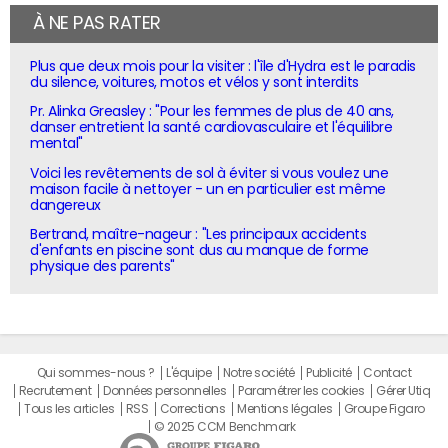
À NE PAS RATER
Plus que deux mois pour la visiter : l'île d'Hydra est le paradis
du silence, voitures, motos et vélos y sont interdits
Pr. Alinka Greasley : "Pour les femmes de plus de 40 ans,
danser entretient la santé cardiovasculaire et l'équilibre
mental"
Voici les revêtements de sol à éviter si vous voulez une
maison facile à nettoyer - un en particulier est même
dangereux
Bertrand, maître-nageur : "Les principaux accidents
d'enfants en piscine sont dus au manque de forme
physique des parents"
Qui sommes-nous ?
L'équipe
Notre société
Publicité
Contact
Recrutement
Données personnelles
Paramétrer les cookies
Gérer Utiq
Tous les articles
RSS
Corrections
Mentions légales
Groupe Figaro
© 2025 CCM Benchmark