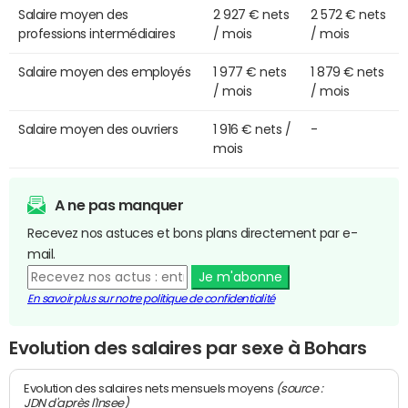
Salaire moyen des
2 927 € nets
2 572 € nets
professions intermédiaires
/ mois
/ mois
Salaire moyen des employés
1 977 € nets
1 879 € nets
/ mois
/ mois
Salaire moyen des ouvriers
1 916 € nets /
-
mois
A ne pas manquer
Recevez nos astuces et bons plans directement par e-
mail.
Je m'abonne
En savoir plus sur notre politique de confidentialité
Evolution des salaires par sexe à Bohars
(source :
Evolution des salaires nets mensuels moyens
JDN d'après l'Insee)