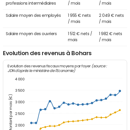
professions intermédiaires
/ mois
/ mois
Salaire moyen des employés
1 955 € nets
2 049 € nets
/ mois
/ mois
Salaire moyen des ouvriers
1 512 € nets /
1 982 € nets
mois
/ mois
Evolution des revenus à Bohars
(source :
Evolution des revenus fiscaux moyens par foyer
JDN d'après le ministère de l'Economie)
4 000
3 500
Montant par mois (€)
3 000
2 500
2 000