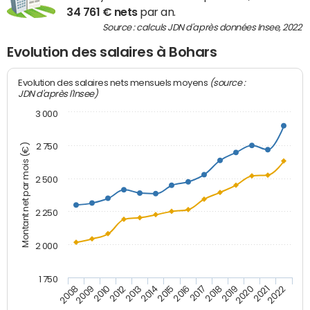
34 761 € nets
par an.
Source : calculs JDN d'après données Insee, 2022
Evolution des salaires à Bohars
(source :
Evolution des salaires nets mensuels moyens
JDN d'après l'Insee)
3 000
2 750
Montant net par mois (€)
2 500
2 250
2 000
1 750
2012
2019
2014
2021
2008
2016
2010
2018
2013
2020
2015
2022
2009
2017