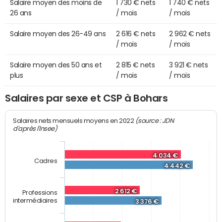
Salaire moyen des moins de
1 730 € nets
1 740 € nets
26 ans
/ mois
/ mois
Salaire moyen des 26-49 ans
2 616 € nets
2 962 € nets
/ mois
/ mois
Salaire moyen des 50 ans et
2 815 € nets
3 921 € nets
plus
/ mois
/ mois
Salaires par sexe et CSP à Bohars
(source : JDN
Salaires nets mensuels moyens en 2022
d'après l'Insee)
4 034 €
Cadres
4 442 €
2 612 €
Professions
intermédiaires
3 376 €