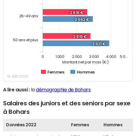
2 616 €
26-49 ans
2 962 €
2 815 €
50 ans et plus
3 921 €
0
1 000
2 000
3 000
4 000
5 0…
Montant net par mois (€)
Femmes
Hommes
© JDN 2026
A lire aussi :
la
démographie de Bohars
Salaires des juniors et des seniors par sexe
à Bohars
Données 2022
Femmes
Hommes