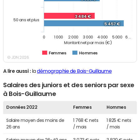
3 484 €
50 ans et plus
5 457 €
0
1 000
2 000
3 000
4 000
5 000
6 …
Montant net par mois (€)
Femmes
Hommes
© JDN 2026
A lire aussi :
la
démographie de Bois-Guillaume
Salaires des juniors et des seniors par sexe
à Bois-Guillaume
Données 2022
Femmes
Hommes
Salaire moyen des moins de
1 768 € nets
1 825 € nets
26 ans
/ mois
/ mois