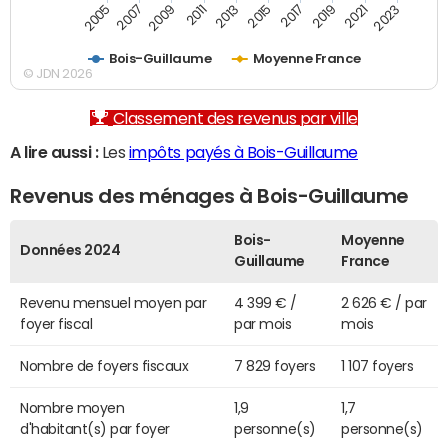
2007
2017
2005
2015
2013
2023
2011
2021
2009
2019
Bois-Guillaume
Moyenne France
© JDN 2026
Classement des revenus par ville
A lire aussi :
Les
impôts payés à Bois-Guillaume
Revenus des ménages à Bois-Guillaume
Bois-
Moyenne
Données 2024
Guillaume
France
Revenu mensuel moyen par
4 399 € /
2 626 € / par
foyer fiscal
par mois
mois
Nombre de foyers fiscaux
7 829 foyers
1 107 foyers
Nombre moyen
1,9
1,7
d'habitant(s) par foyer
personne(s)
personne(s)