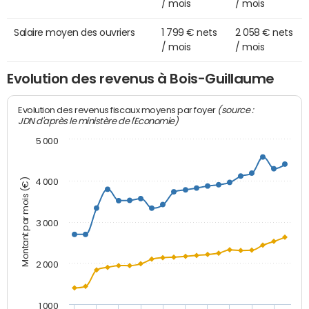
/ mois
/ mois
Salaire moyen des ouvriers
1 799 € nets
2 058 € nets
/ mois
/ mois
Evolution des revenus à Bois-Guillaume
(source :
Evolution des revenus fiscaux moyens par foyer
JDN d'après le ministère de l'Economie)
5 000
Montant par mois (€)
4 000
3 000
2 000
1 000