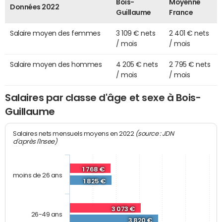
Bois-
Moyenne
Données 2022
Guillaume
France
Salaire moyen des femmes
3 109 € nets
2 401 € nets
/ mois
/ mois
Salaire moyen des hommes
4 205 € nets
2 795 € nets
/ mois
/ mois
Salaires par classe d'âge et sexe à Bois-
Guillaume
(source : JDN
Salaires nets mensuels moyens en 2022
d'après l'Insee)
1 768 €
moins de 26 ans
1 825 €
3 073 €
26-49 ans
3 820 €