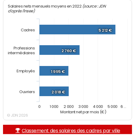
(source : JDN
Salaires nets mensuels moyens en 2022
d'après l'Insee)
Cadres
5 212 €
Professions
2 760 €
intermédiaires
Employés
1 995 €
Ouvriers
2 018 €
0
1 000
2 000
3 000
4 000
5 000
6 …
Montant net par mois (€)
© JDN 2026
Classement des salaires des cadres par ville