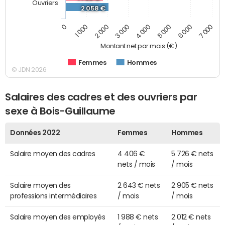
Ouvriers
2 058 €
0
7 000
2 000
4 000
6 000
1 000
3 000
5 000
Montant net par mois (€)
Femmes
Hommes
© JDN 2026
Salaires des cadres et des ouvriers par
sexe à Bois-Guillaume
Données 2022
Femmes
Hommes
Salaire moyen des cadres
4 406 €
5 726 € nets
nets / mois
/ mois
Salaire moyen des
2 643 € nets
2 905 € nets
professions intermédiaires
/ mois
/ mois
Salaire moyen des employés
1 988 € nets
2 012 € nets