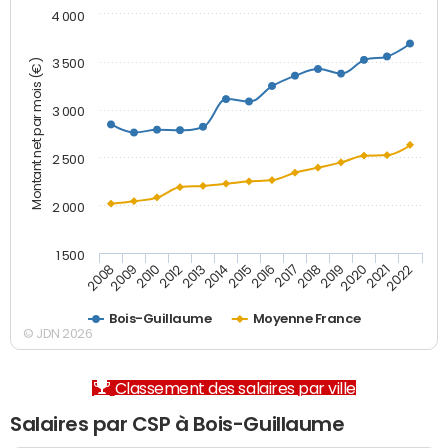
4 000
3 500
Montant net par mois (€)
3 000
2 500
2 000
1 500
2008
2009
2010
2012
2013
2014
2015
2016
2017
2018
2019
2020
2021
2022
Bois-Guillaume
Moyenne France
© JDN 2026
Classement des salaires par ville
Salaires par CSP à Bois-Guillaume