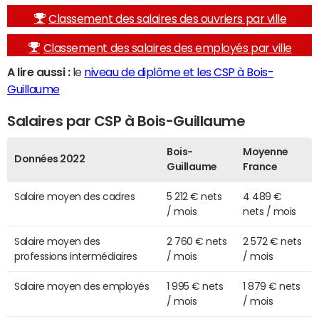
Classement des salaires des ouvriers par ville
Classement des salaires des employés par ville
A lire aussi :
le
niveau de diplôme et les CSP à Bois-
Guillaume
Salaires par CSP à Bois-Guillaume
Bois-
Moyenne
Données 2022
Guillaume
France
Salaire moyen des cadres
5 212 € nets
4 489 €
/ mois
nets / mois
Salaire moyen des
2 760 € nets
2 572 € nets
professions intermédiaires
/ mois
/ mois
Salaire moyen des employés
1 995 € nets
1 879 € nets
/ mois
/ mois