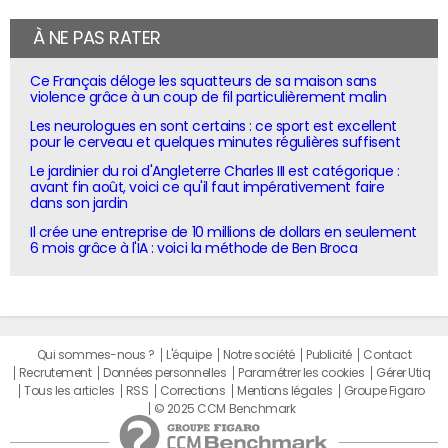
À NE PAS RATER
Ce Français déloge les squatteurs de sa maison sans
violence grâce à un coup de fil particulièrement malin
Les neurologues en sont certains : ce sport est excellent
pour le cerveau et quelques minutes régulières suffisent
Le jardinier du roi d'Angleterre Charles III est catégorique :
avant fin août, voici ce qu'il faut impérativement faire
dans son jardin
Il crée une entreprise de 10 millions de dollars en seulement
6 mois grâce à l'IA : voici la méthode de Ben Broca
Qui sommes-nous ?
L'équipe
Notre société
Publicité
Contact
Recrutement
Données personnelles
Paramétrer les cookies
Gérer Utiq
Tous les articles
RSS
Corrections
Mentions légales
Groupe Figaro
© 2025 CCM Benchmark