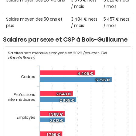
Salaire moyen des 26-49 ans
3 073 € nets
3 820 € nets
/ mois
/ mois
Salaire moyen des 50 ans et
3 484 € nets
5 457 € nets
plus
/ mois
/ mois
Salaires par sexe et CSP à Bois-Guillaume
(source : JDN
Salaires nets mensuels moyens en 2022
d'après l'Insee)
4 406 €
Cadres
5 726 €
2 643 €
Professions
intermédiaires
2 905 €
1 988 €
Employés
2 012 €
1 799 €