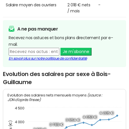
Salaire moyen des ouvriers
2 018 € nets
-
/ mois
A ne pas manquer
Recevez nos astuces et bons plans directement par e-
mail.
Je m'abonne
En savoir plus sur notre politique de confidentialité
Evolution des salaires par sexe à Bois-
Guillaume
(source :
Evolution des salaires nets mensuels moyens
JDN d'après l'Insee)
4 500
4 205 €
4 053 €
3 954 €
4 000
3 789 €