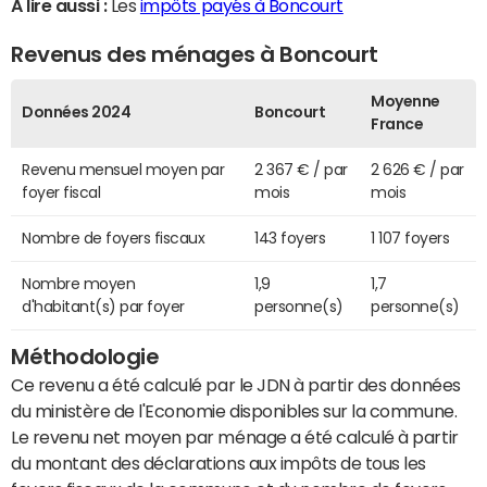
A lire aussi :
Les
impôts payés à Boncourt
Revenus des ménages à Boncourt
Moyenne
Données 2024
Boncourt
France
Revenu mensuel moyen par
2 367 € / par
2 626 € / par
foyer fiscal
mois
mois
Nombre de foyers fiscaux
143 foyers
1 107 foyers
Nombre moyen
1,9
1,7
d'habitant(s) par foyer
personne(s)
personne(s)
Méthodologie
Ce revenu a été calculé par le JDN à partir des données
du ministère de l'Economie disponibles sur la commune.
Le revenu net moyen par ménage a été calculé à partir
du montant des déclarations aux impôts de tous les