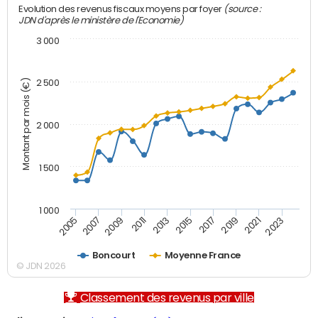
(source :
Evolution des revenus fiscaux moyens par foyer
JDN d'après le ministère de l'Economie)
3 000
Montant par mois (€)
2 500
2 000
1 500
1 000
2007
2017
2009
2019
2011
2021
2013
2023
2005
2015
Boncourt
Moyenne France
© JDN 2026
Classement des revenus par ville