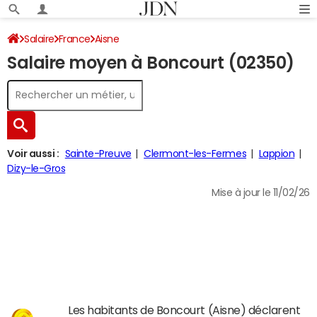
Salaire
France
Aisne
Salaire moyen à Boncourt (02350)
Voir aussi :
Sainte-Preuve
Clermont-les-Fermes
Lappion
Dizy-le-Gros
Mise à jour le 11/02/26
Les habitants de Boncourt (Aisne) déclarent