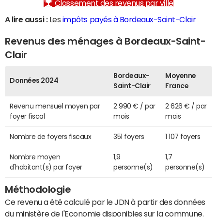
Classement des revenus par ville
A lire aussi :
Les
impôts payés à Bordeaux-Saint-Clair
Revenus des ménages à Bordeaux-Saint-
Clair
Bordeaux-
Moyenne
Données 2024
Saint-Clair
France
Revenu mensuel moyen par
2 990 € / par
2 626 € / par
foyer fiscal
mois
mois
Nombre de foyers fiscaux
351 foyers
1 107 foyers
Nombre moyen
1,9
1,7
d'habitant(s) par foyer
personne(s)
personne(s)
Méthodologie
Ce revenu a été calculé par le JDN à partir des données
du ministère de l'Economie disponibles sur la commune.