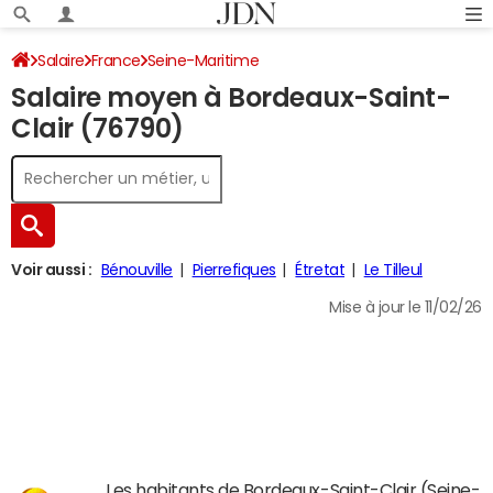
Salaire
France
Seine-Maritime
Salaire moyen à Bordeaux-Saint-
Clair (76790)
Voir aussi :
Bénouville
Pierrefiques
Étretat
Le Tilleul
Mise à jour le 11/02/26
Les habitants de Bordeaux-Saint-Clair (Seine-