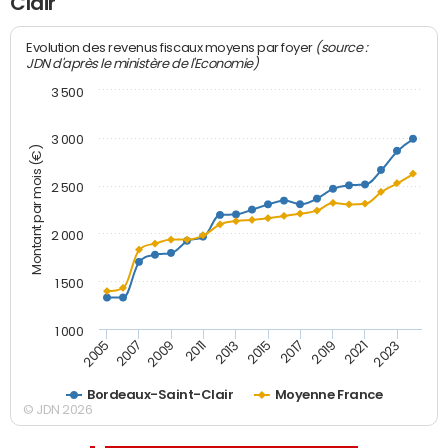
Clair
(source :
Evolution des revenus fiscaux moyens par foyer
JDN d'après le ministère de l'Economie)
3 500
3 000
Montant par mois (€)
2 500
2 000
1 500
1 000
2007
2017
2009
2019
2011
2021
2013
2023
2005
2015
Bordeaux-Saint-Clair
Moyenne France
© JDN 2026