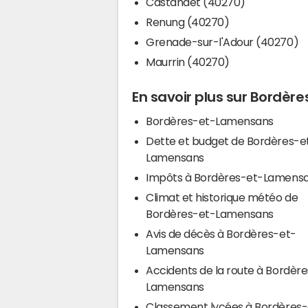
Castandet (40270)
Renung (40270)
Grenade-sur-l'Adour (40270)
Maurrin (40270)
En savoir plus sur Bordè
Bordères-et-Lamensans
Dette et budget de Bordères-e
Lamensans
Impôts à Bordères-et-Lamens
Climat et historique météo de
Bordères-et-Lamensans
Avis de décès à Bordères-et-
Lamensans
Accidents de la route à Bordèr
Lamensans
Classement lycées à Bordères-