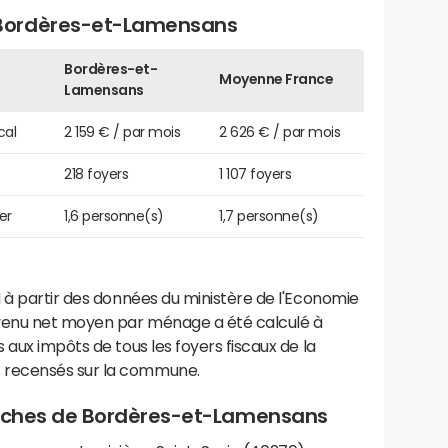
Bordères-et-Lamensans
Bordères-et-
Moyenne France
Lamensans
cal
2 159 € / par mois
2 626 € / par mois
218 foyers
1 107 foyers
er
1,6 personne(s)
1,7 personne(s)
 à partir des données du ministère de l'Economie
evenu net moyen par ménage a été calculé à
 aux impôts de tous les foyers fiscaux de la
 recensés sur la commune.
proches de Bordères-et-Lamensans