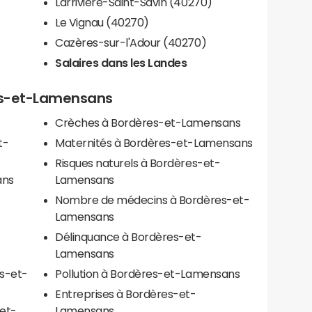
Larrivière-Saint-Savin (40270)
Le Vignau (40270)
Cazères-sur-l'Adour (40270)
Salaires dans les Landes
res-et-Lamensans
Crèches à Bordères-et-Lamensans
t-
Maternités à Bordères-et-Lamensans
Risques naturels à Bordères-et-
ans
Lamensans
Nombre de médecins à Bordères-et-
Lamensans
Délinquance à Bordères-et-
Lamensans
es-et-
Pollution à Bordères-et-Lamensans
Entreprises à Bordères-et-
et-
Lamensans