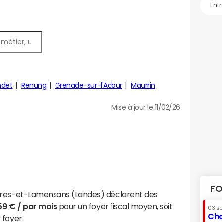
ndet
Renung
Grenade-sur-l'Adour
Maurrin
Mise à jour le 11/02/26
FO
ères-et-Lamensans (Landes) déclarent des
59 € / par mois
pour un foyer fiscal moyen, soit
03 s
Cha
 foyer.