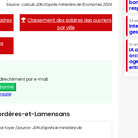
bon
Source : calculs JDN d'après ministère de l'Economie, 2024
res
adres
Classement des salaires des ouvriers
24 s
Int
par ville
ges
es
01 oc
IA 
orc
age
ent
directement par e-mail.
abonne
tialité
 Bordères-et-Lamensans
(source : JDN d'après le ministère de
ar foyer