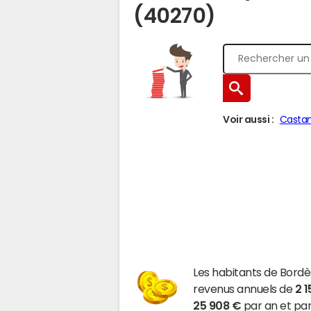
(40270)
Voir aussi :
Casta
Les habitants de Bord
revenus annuels de
2 1
25 908 €
par an et par