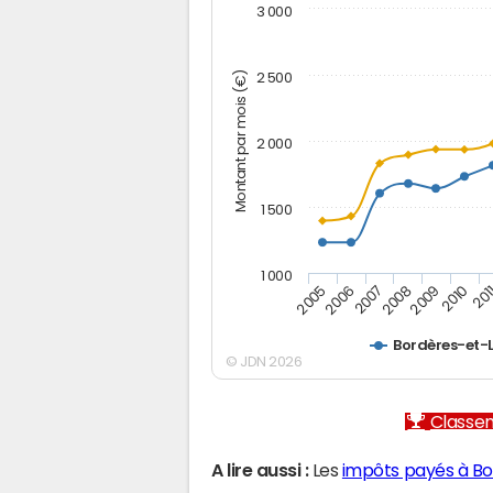
3 000
Montant par mois (€)
2 500
2 000
1 500
1 000
2005
2006
2007
2008
2009
2010
201
Bordères-et
© JDN 2026
Classem
A lire aussi :
Les
impôts payés à B