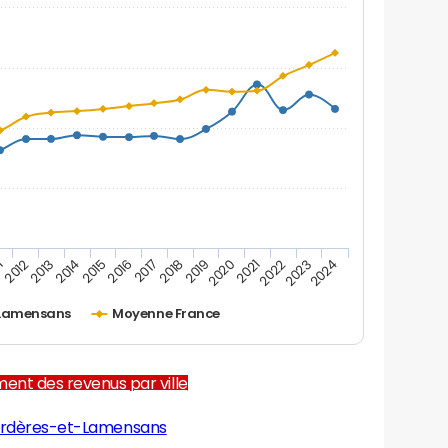
1
2012
2013
2014
2015
2016
2017
2018
2019
2020
2021
2022
2023
2024
-Lamensans
Moyenne France
ent des revenus par ville
ordères-et-Lamensans