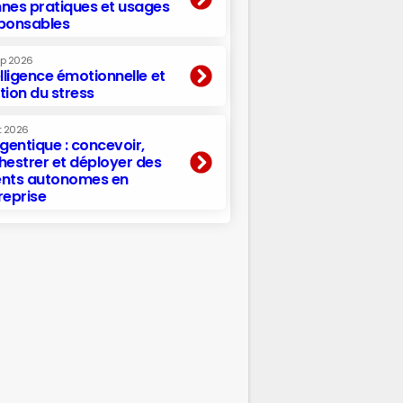
nes pratiques et usages
ponsables
ep 2026
elligence émotionnelle et
tion du stress
t 2026
agentique : concevoir,
hestrer et déployer des
nts autonomes en
reprise