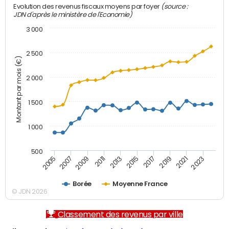
(source :
Evolution des revenus fiscaux moyens par foyer
JDN d'après le ministère de l'Economie)
3 000
2 500
Montant par mois (€)
2 000
1 500
1 000
500
2007
2017
2009
2019
2011
2021
2013
2023
2005
2015
Borée
Moyenne France
© JDN 2026
Classement des revenus par ville