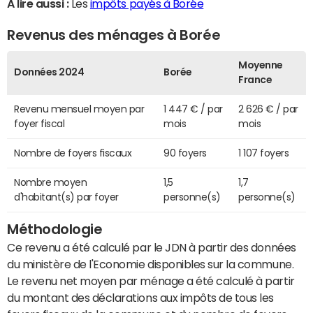
A lire aussi :
Les
impôts payés à Borée
Revenus des ménages à Borée
Moyenne
Données 2024
Borée
France
Revenu mensuel moyen par
1 447 € / par
2 626 € / par
foyer fiscal
mois
mois
Nombre de foyers fiscaux
90 foyers
1 107 foyers
Nombre moyen
1,5
1,7
d'habitant(s) par foyer
personne(s)
personne(s)
Méthodologie
Ce revenu a été calculé par le JDN à partir des données
du ministère de l'Economie disponibles sur la commune.
Le revenu net moyen par ménage a été calculé à partir
du montant des déclarations aux impôts de tous les