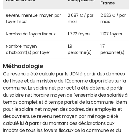
France
Revenu mensuel moyen par
2 687 € / par
2 626 € / par
foyer fiscal
mois
mois
Nombre de foyers fiscaux
1 772 foyers
1 107 foyers
Nombre moyen
1,9
1,7
d'habitant(s) par foyer
personne(s)
personne(s)
Méthodologie
Ce revenu a été calculé par le JDN à partir des données
de l'Insee et du ministère de l'Economie disponibles sur la
commune. Le salaire net par actif a été obtenu à partir
du salaire net horaire moyen de l'ensemble des salariés à
temps complet et à temps partiel de la commune. Idem
pour le salaire net moyen des cadres, des employés et
des ouvriers. Le revenu net moyen par ménage a été
calculé lui à partir du montant des déclarations aux
impôts de tous les foyers fiscaux de la commune et du