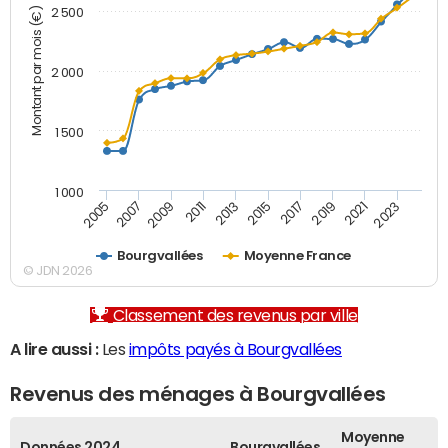
Montant par mois (€)
2 500
2 000
1 500
1 000
2007
2017
2009
2019
2011
2021
2013
2023
2005
2015
Bourgvallées
Moyenne France
© JDN 2026
Classement des revenus par ville
A lire aussi :
Les
impôts payés à Bourgvallées
Revenus des ménages à Bourgvallées
Moyenne
Données 2024
Bourgvallées