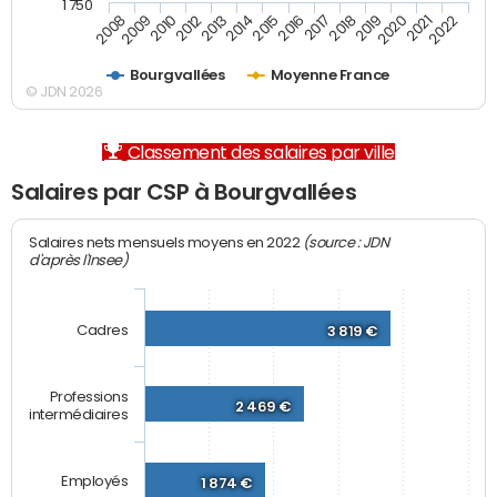
1 750
2012
2019
2014
2021
2008
2016
2010
2018
2013
2020
2015
2022
2009
2017
Bourgvallées
Moyenne France
© JDN 2026
Classement des salaires par ville
Salaires par CSP à Bourgvallées
(source : JDN
Salaires nets mensuels moyens en 2022
d'après l'Insee)
Cadres
3 819 €
Professions
2 469 €
intermédiaires
Employés
1 874 €