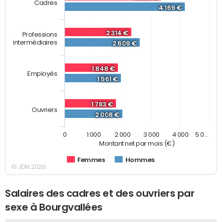
Cadres
4 169 €
2 314 €
Professions
intermédiaires
2 609 €
1 848 €
Employés
1 961 €
1 783 €
Ouvriers
2 008 €
0
1 000
2 000
3 000
4 000
5 0…
Montant net par mois (€)
Femmes
Hommes
© JDN 2026
Salaires des cadres et des ouvriers par
sexe à Bourgvallées