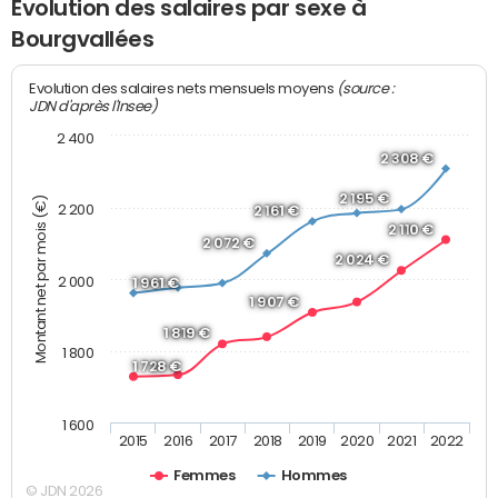
Evolution des salaires par sexe à
Bourgvallées
(source :
Evolution des salaires nets mensuels moyens
JDN d'après l'Insee)
2 400
2 308 €
2 195 €
Montant net par mois (€)
2 200
2 161 €
2 110 €
2 072 €
2 024 €
2 000
1 961 €
1 907 €
1 819 €
1 800
1 728 €
1 600
2015
2016
2017
2018
2019
2020
2021
2022
Femmes
Hommes
© JDN 2026