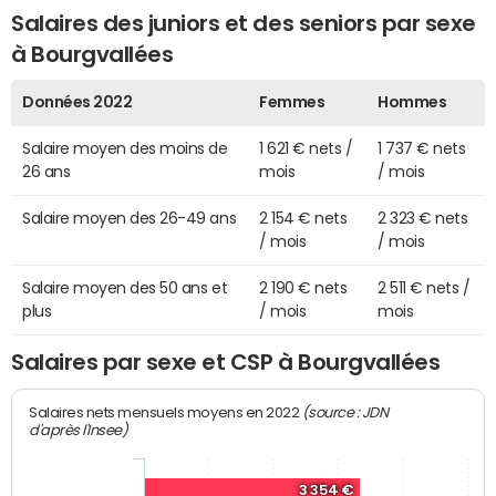
Salaires des juniors et des seniors par sexe
à Bourgvallées
Données 2022
Femmes
Hommes
Salaire moyen des moins de
1 621 € nets /
1 737 € nets
26 ans
mois
/ mois
Salaire moyen des 26-49 ans
2 154 € nets
2 323 € nets
/ mois
/ mois
Salaire moyen des 50 ans et
2 190 € nets
2 511 € nets /
plus
/ mois
mois
Salaires par sexe et CSP à Bourgvallées
(source : JDN
Salaires nets mensuels moyens en 2022
d'après l'Insee)
3 354 €