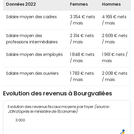
Données 2022
Femmes
Hommes
Salaire moyen des cadres
3 354 € nets
4 169 € nets
/ mois
/ mois
Salaire moyen des
2 314 € nets
2 609 € nets
professions intermédiaires
/ mois
/ mois
Salaire moyen des employés
1 848 € nets
1 961 € nets /
/ mois
mois
Salaire moyen des ouvriers
1 783 € nets
2 008 € nets
/ mois
/ mois
Evolution des revenus à Bourgvallées
(source :
Evolution des revenus fiscaux moyens par foyer
JDN d'après le ministère de l'Economie)
3 000