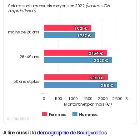
(source : JDN
Salaires nets mensuels moyens en 2022
d'après l'Insee)
1 621 €
moins de 26 ans
1 737 €
2 154 €
26-49 ans
2 323 €
2 190 €
50 ans et plus
2 511 €
0
500
1 000
1 500
2 000
2 500
3 …
Montant net par mois (€)
Femmes
Hommes
© JDN 2026
A lire aussi :
la
démographie de Bourgvallées