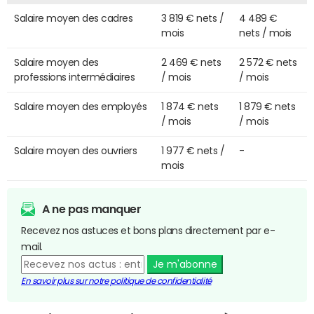
Salaire moyen des cadres
3 819 € nets /
4 489 €
mois
nets / mois
Salaire moyen des
2 469 € nets
2 572 € nets
professions intermédiaires
/ mois
/ mois
Salaire moyen des employés
1 874 € nets
1 879 € nets
/ mois
/ mois
Salaire moyen des ouvriers
1 977 € nets /
-
mois
A ne pas manquer
Recevez nos astuces et bons plans directement par e-
mail.
Je m'abonne
En savoir plus sur notre politique de confidentialité