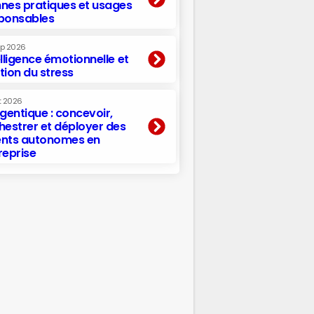
nes pratiques et usages
ponsables
ep 2026
elligence émotionnelle et
tion du stress
t 2026
agentique : concevoir,
hestrer et déployer des
nts autonomes en
reprise