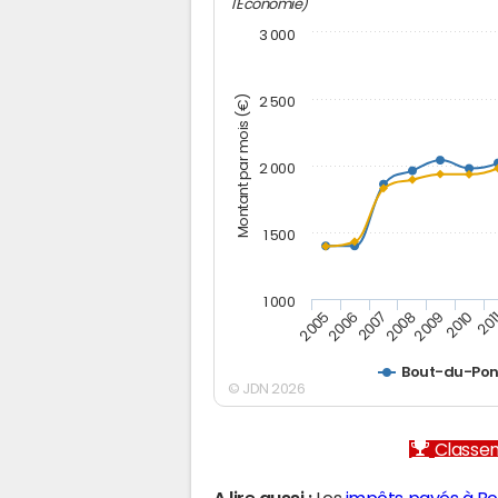
l'Economie)
3 000
Montant par mois (€)
2 500
2 000
1 500
1 000
2005
2006
2007
2008
2009
2010
201
Bout-du-Pon
© JDN 2026
Classem