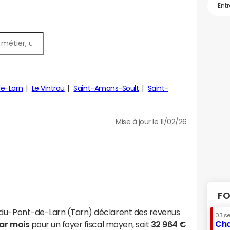
e-Larn
Le Vintrou
Saint-Amans-Soult
Saint-
Mise à jour le 11/02/26
FO
-du-Pont-de-Larn (Tarn) déclarent des revenus
03 s
Cha
par mois
pour un foyer fiscal moyen, soit
32 964 €