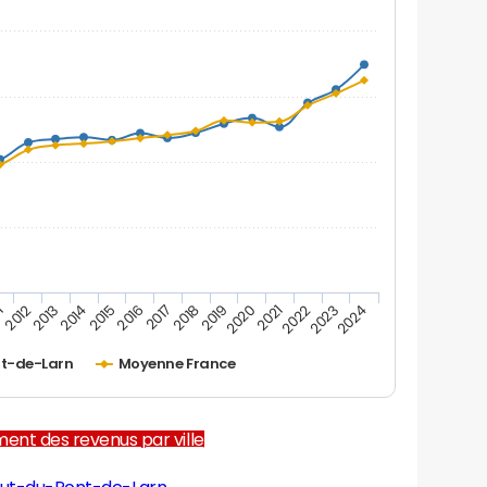
1
2012
2013
2014
2015
2016
2017
2018
2019
2020
2021
2022
2023
2024
t-de-Larn
Moyenne France
ent des revenus par ville