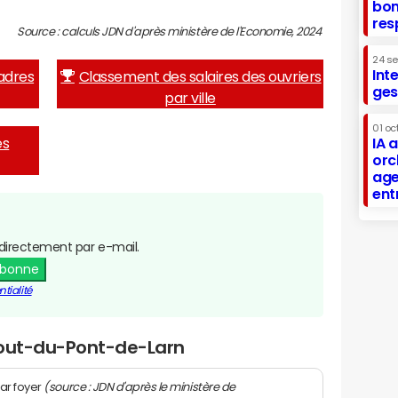
bon
res
Source : calculs JDN d'après ministère de l'Economie, 2024
24 s
Int
adres
Classement des salaires des ouvriers
ges
par ville
01 oc
es
IA 
orc
age
ent
directement par e-mail.
abonne
tialité
Bout-du-Pont-de-Larn
(source : JDN d'après le ministère de
ar foyer