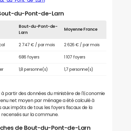
out-du-Pont-de-Larn
Bout-du-Pont-de-Larn
Bout-du-Pont-de-
Moyenne France
Larn
cal
2 747 € / par mois
2 626 € / par mois
686 foyers
1 107 foyers
er
1,8 personne(s)
1,7 personne(s)
 à partir des données du ministère de l'Economie
evenu net moyen par ménage a été calculé à
 aux impôts de tous les foyers fiscaux de la
 recensés sur la commune.
proches de Bout-du-Pont-de-Larn