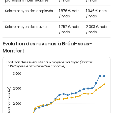
professions intermédiaires
/ mois
/ mois
Salaire moyen des employés
1 876 € nets
1 946 € nets
/ mois
/ mois
Salaire moyen des ouvriers
1 757 € nets
2 003 € nets
/ mois
/ mois
Evolution des revenus à Bréal-sous-
Montfort
(source :
Evolution des revenus fiscaux moyens par foyer
JDN d'après le ministère de l'Economie)
3 000
Montant par mois (€)
2 500
2 000