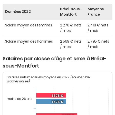
Bréal-sous-
Moyenne
Données 2022
Montfort
France
Salaire moyen des femmes
2 270 € nets
2 401 € nets
/ mois
/ mois
Salaire moyen des hommes
2 569 € nets
2 795 € nets
/ mois
/ mois
Salaires par classe d'âge et sexe à Bréal-
sous-Montfort
(source : JDN
Salaires nets mensuels moyens en 2022
d'après l'Insee)
1 678 €
moins de 26 ans
1 676 €