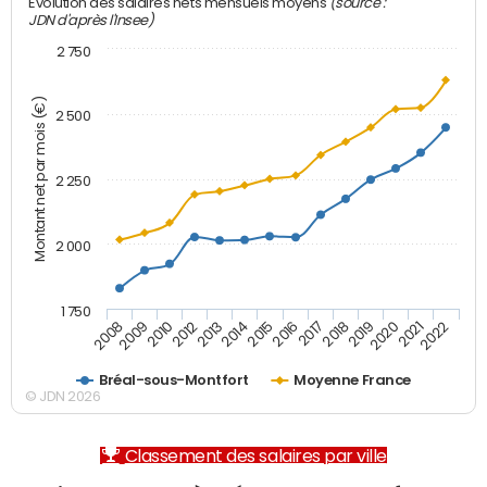
(source :
Evolution des salaires nets mensuels moyens
JDN d'après l'Insee)
2 750
Montant net par mois (€)
2 500
2 250
2 000
1 750
2012
2019
2014
2021
2008
2016
2010
2018
2013
2020
2015
2022
2009
2017
Bréal-sous-Montfort
Moyenne France
© JDN 2026
Classement des salaires par ville