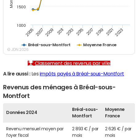
1 500
1 000
2007
2017
2009
2019
2011
2021
2013
2023
2005
2015
Bréal-sous-Montfort
Moyenne France
© JDN 2026
Classement des revenus par ville
A lire aussi :
Les
impôts payés à Bréal-sous-Montfort
Revenus des ménages à Bréal-sous-
Montfort
Bréal-sous-
Moyenne
Données 2024
Montfort
France
Revenu mensuel moyen par
2 893 € / par
2 626 € / par
foyer fiscal
mois
mois