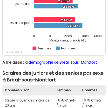
2 298 €
26-49 ans
2 593 €
2 421 €
50 ans et plus
2 874 €
0
1 000
2 000
3 000
4 000
Montant net par mois (€)
Femmes
Hommes
© JDN 2026
A lire aussi :
la
démographie de Bréal-sous-Montfort
Salaires des juniors et des seniors par sexe
à Bréal-sous-Montfort
Données 2022
Femmes
Hommes
Salaire moyen des moins de
1 678 € nets
1 676 € nets
26 ans
/ mois
/ mois