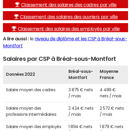
Classement des salaires des cadres par ville
Classement des salaires des ouvriers par ville
Classement des salaires des employés par ville
A lire aussi :
le
niveau de diplôme et les CSP à Bréal-sous-
Montfort
Salaires par CSP à Bréal-sous-Montfort
Bréal-sous-
Moyenne
Données 2022
Montfort
France
Salaire moyen des cadres
3 875 € nets
4 489 €
/ mois
nets / mois
Salaire moyen des
2 424 € nets
2 572 € nets
professions intermédiaires
/ mois
/ mois
Salaire moyen des employés
1 894 € nets
1 879 € nets