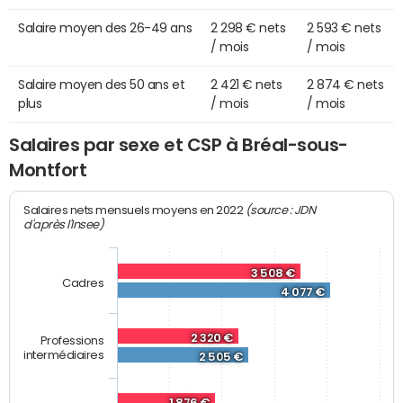
Salaire moyen des 26-49 ans
2 298 € nets
2 593 € nets
/ mois
/ mois
Salaire moyen des 50 ans et
2 421 € nets
2 874 € nets
plus
/ mois
/ mois
Salaires par sexe et CSP à Bréal-sous-
Montfort
(source : JDN
Salaires nets mensuels moyens en 2022
d'après l'Insee)
3 508 €
Cadres
4 077 €
2 320 €
Professions
intermédiaires
2 505 €
1 876 €