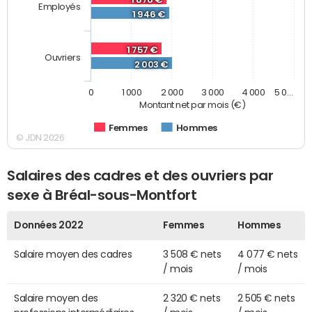
Employés
1 946 €
1 757 €
Ouvriers
2 003 €
0
1 000
2 000
3 000
4 000
5 0…
Montant net par mois (€)
Femmes
Hommes
© JDN 2026
Salaires des cadres et des ouvriers par
sexe à Bréal-sous-Montfort
Données 2022
Femmes
Hommes
Salaire moyen des cadres
3 508 € nets
4 077 € nets
/ mois
/ mois
Salaire moyen des
2 320 € nets
2 505 € nets