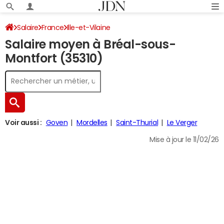
Salaire
France
Ille-et-Vilaine
Salaire moyen à Bréal-sous-
Montfort (35310)
Voir aussi :
Goven
Mordelles
Saint-Thurial
Le Verger
Mise à jour le 11/02/26