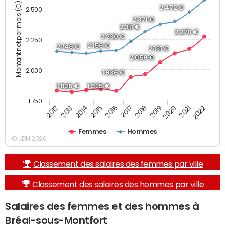
Montant net par mois (€)
2 472 €
2 500
2 371 €
2 311 €
2 270 €
2 230 €
2 250
2 156 €
2 148 €
2 131 €
2 059 €
2 000
1 936 €
1 826 €
1 825 €
1 750
2013
2017
2021
2014
2018
2022
2015
2019
2012
2016
2020
Femmes
Hommes
© JDN 2026
Classement des salaires des femmes par ville
Classement des salaires des hommes par ville
Salaires des femmes et des hommes à
Bréal-sous-Montfort