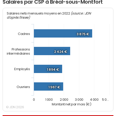
Salaires par CSP à Bréal-sous-Montfort
(source : JDN
Salaires nets mensuels moyens en 2022
d'après l'Insee)
Cadres
3 875 €
Professions
2 424 €
intermédiaires
Employés
1 894 €
Ouvriers
1 967 €
0
1 000
2 000
3 000
4 000
5 0…
Montant net par mois (€)
© JDN 2026