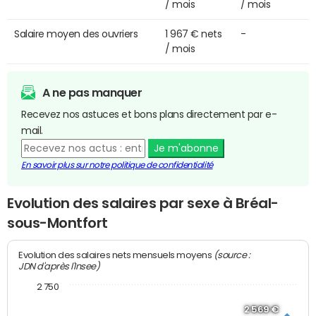
/ mois
/ mois
Salaire moyen des ouvriers
1 967 € nets
-
/ mois
A ne pas manquer
Recevez nos astuces et bons plans directement par e-
mail.
Je m'abonne
En savoir plus sur notre politique de confidentialité
Evolution des salaires par sexe à Bréal-
sous-Montfort
(source :
Evolution des salaires nets mensuels moyens
JDN d'après l'Insee)
2 750
2 569 €