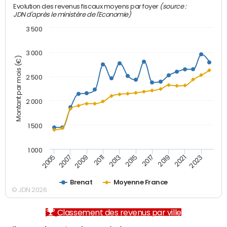
(source :
Evolution des revenus fiscaux moyens par foyer
JDN d'après le ministère de l'Economie)
3 500
3 000
Montant par mois (€)
2 500
2 000
1 500
1 000
2007
2017
2009
2019
2011
2021
2013
2023
2005
2015
Brenat
Moyenne France
© JDN 2026
Classement des revenus par ville