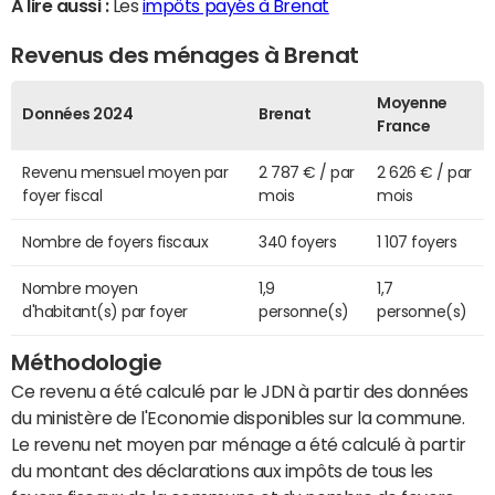
A lire aussi :
Les
impôts payés à Brenat
Revenus des ménages à Brenat
Moyenne
Données 2024
Brenat
France
Revenu mensuel moyen par
2 787 € / par
2 626 € / par
foyer fiscal
mois
mois
Nombre de foyers fiscaux
340 foyers
1 107 foyers
Nombre moyen
1,9
1,7
d'habitant(s) par foyer
personne(s)
personne(s)
Méthodologie
Ce revenu a été calculé par le JDN à partir des données
du ministère de l'Economie disponibles sur la commune.
Le revenu net moyen par ménage a été calculé à partir
du montant des déclarations aux impôts de tous les