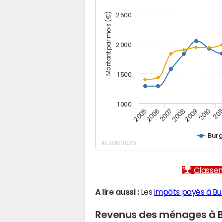
Montant par mois (€)
2 500
2 000
1 500
1 000
2005
2006
2007
2008
2009
2010
201
Bur
© JDN 2026
Classem
A lire aussi :
Les
impôts payés à Bu
Revenus des ménages à 