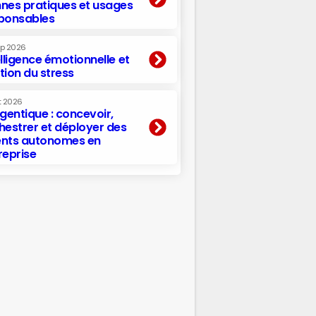
nes pratiques et usages
ponsables
ep 2026
elligence émotionnelle et
tion du stress
t 2026
agentique : concevoir,
hestrer et déployer des
nts autonomes en
reprise