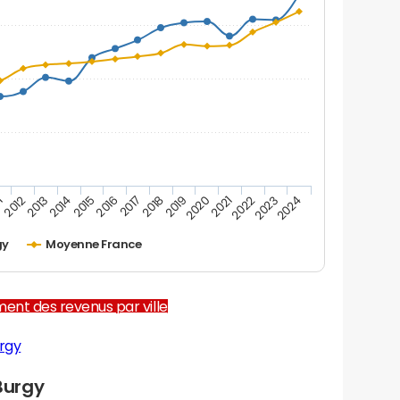
1
2012
2013
2014
2015
2016
2017
2018
2019
2020
2021
2022
2023
2024
gy
Moyenne France
ent des revenus par ville
rgy
Burgy