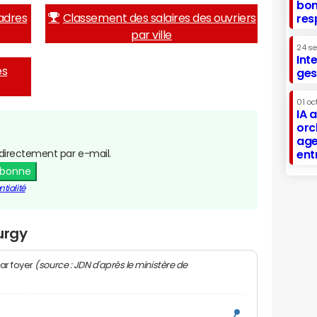
bon
adres
Classement des salaires des ouvriers
res
par ville
24 s
Int
es
ges
01 oc
IA 
orc
age
directement par e-mail.
ent
abonne
tialité
urgy
(source : JDN d'après le ministère de
ar foyer