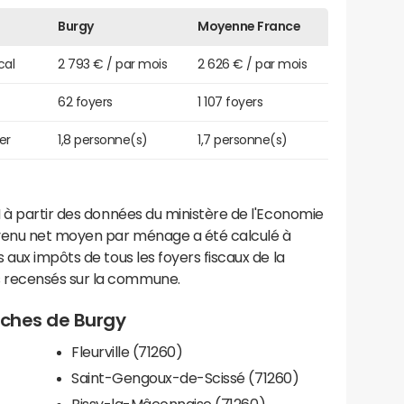
Burgy
Moyenne France
cal
2 793 € / par mois
2 626 € / par mois
62 foyers
1 107 foyers
er
1,8 personne(s)
1,7 personne(s)
 à partir des données du ministère de l'Economie
evenu net moyen par ménage a été calculé à
 aux impôts de tous les foyers fiscaux de la
 recensés sur la commune.
roches de Burgy
Fleurville (71260)
Saint-Gengoux-de-Scissé (71260)
Bissy-la-Mâconnaise (71260)