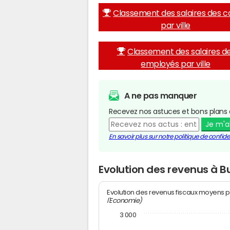
Classement des salaires des c
par ville
Classement des salaires d
employés par ville
A ne pas manquer
Recevez nos astuces et bons plans 
Je m'
En savoir plus sur notre politique de confiden
Evolution des revenus à B
Evolution des revenus fiscaux moyens p
l'Economie)
3 000