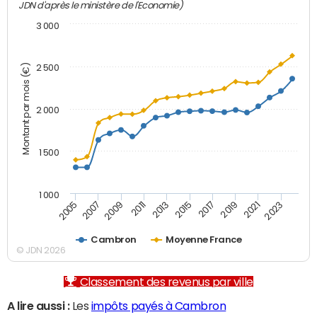
JDN d'après le ministère de l'Economie)
3 000
Montant par mois (€)
2 500
2 000
1 500
1 000
2007
2017
2009
2019
2011
2021
2013
2023
2005
2015
Cambron
Moyenne France
© JDN 2026
Classement des revenus par ville
A lire aussi :
Les
impôts payés à Cambron