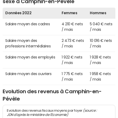
sexe à Camphin-en-Pévèle
Données 2022
Femmes
Hommes
Salaire moyen des cadres
4 210 € nets
5 040 € nets
/ mois
/ mois
Salaire moyen des
2 473 € nets
10 016 € nets
professions intermédiaires
/ mois
/ mois
Salaire moyen des employés
1 922 € nets
1 928 € nets
/ mois
/ mois
Salaire moyen des ouvriers
1 775 € nets
1 958 € nets
/ mois
/ mois
Evolution des revenus à Camphin-en-
Pévèle
(source :
Evolution des revenus fiscaux moyens par foyer
JDN d'après le ministère de l'Economie)