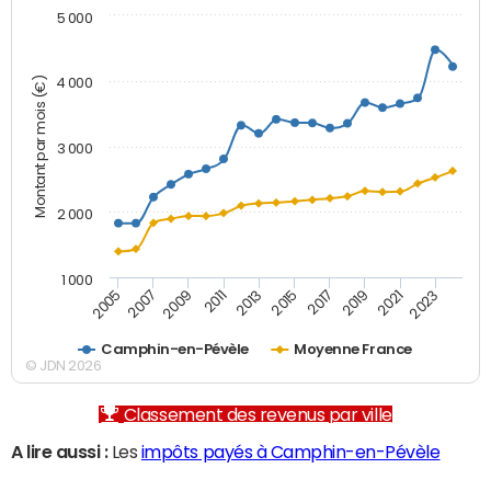
5 000
Montant par mois (€)
4 000
3 000
2 000
1 000
2007
2017
2005
2015
2013
2023
2011
2021
2009
2019
Camphin-en-Pévèle
Moyenne France
© JDN 2026
Classement des revenus par ville
A lire aussi :
Les
impôts payés à Camphin-en-Pévèle