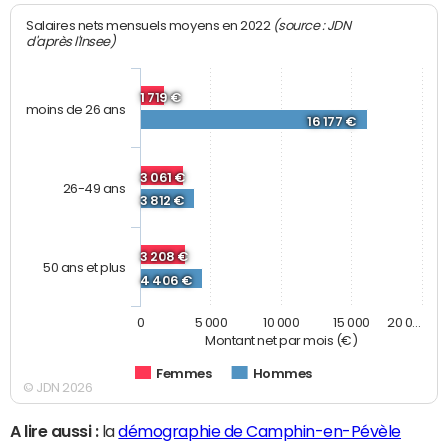
(source : JDN
Salaires nets mensuels moyens en 2022
d'après l'Insee)
1 719 €
moins de 26 ans
16 177 €
3 061 €
26-49 ans
3 812 €
3 208 €
50 ans et plus
4 406 €
0
5 000
10 000
15 000
20 0…
Montant net par mois (€)
Femmes
Hommes
© JDN 2026
A lire aussi :
la
démographie de Camphin-en-Pévèle