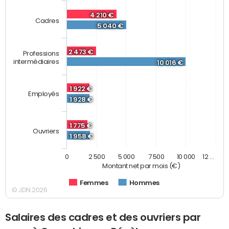
4 210 €
Cadres
5 040 €
2 473 €
Professions
intermédiaires
10 016 €
1 922 €
Employés
1 928 €
1 775 €
Ouvriers
1 958 €
0
2 500
5 000
7 500
10 000
12 …
Montant net par mois (€)
Femmes
Hommes
© JDN 2026
Salaires des cadres et des ouvriers par