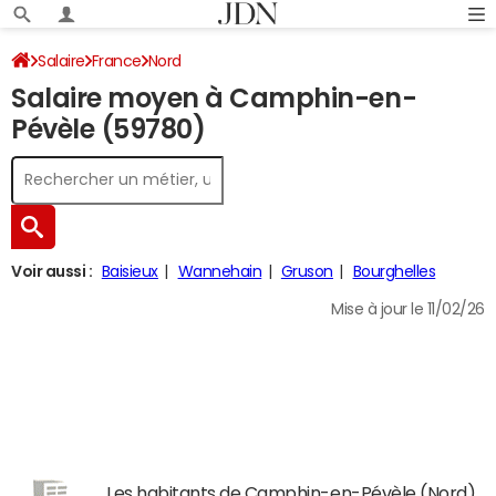
Salaire
France
Nord
Salaire moyen à Camphin-en-
Pévèle (59780)
Voir aussi :
Baisieux
Wannehain
Gruson
Bourghelles
Mise à jour le 11/02/26
Les habitants de Camphin-en-Pévèle (Nord)