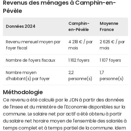
Revenus des ménages à Camphin-en-
Pévèle
Camphin-
Moyenne
Données 2024
en-Pévèle
France
Revenu mensuel moyen par
4 218 € / par
2 626 € / par
foyer fiscal
mois
mois
Nombre de foyers fiscaux
1 162 foyers
1 107 foyers
Nombre moyen
2,2
1,7
d'habitant(s) par foyer
personne(s)
personne(s)
Méthodologie
Ce revenu a été calculé par le JDN à partir des données
de l'Insee et du ministère de l'Economie disponibles sur la
commune. Le salaire net par actif a été obtenu à partir
du salaire net horaire moyen de l'ensemble des salariés à
temps complet et à temps partiel de la commune. Idem