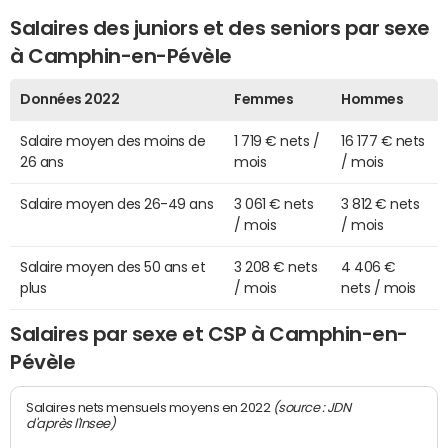
Salaires des juniors et des seniors par sexe
à Camphin-en-Pévèle
Données 2022
Femmes
Hommes
Salaire moyen des moins de
1 719 € nets /
16 177 € nets
26 ans
mois
/ mois
Salaire moyen des 26-49 ans
3 061 € nets
3 812 € nets
/ mois
/ mois
Salaire moyen des 50 ans et
3 208 € nets
4 406 €
plus
/ mois
nets / mois
Salaires par sexe et CSP à Camphin-en-
Pévèle
(source : JDN
Salaires nets mensuels moyens en 2022
d'après l'Insee)