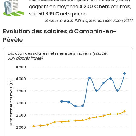
gagnent en moyenne
4 200 € nets
par mois,
soit
50 399 € nets
par an.
Source : calculs JDN d'après données Insee, 2022
Evolution des salaires à Camphin-en-
Pévèle
(source :
Evolution des salaires nets mensuels moyens
JDN d'après l'Insee)
4 500
4 000
Montant net par mois (€)
3 500
3 000
2 500
2 000