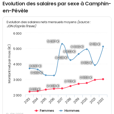
Evolution des salaires par sexe à Camphin-
en-Pévèle
(source :
Evolution des salaires nets mensuels moyens
JDN d'après l'Insee)
6 000
5 287 €
5 116 €
Montant net par mois (€)
4 940 €
5 000
4 633 €
4 238 €
3 912 €
4 000
3 697 €
3 260 €
2 959 €
3 000
2 701 €
2 406 €
2 201 €
2 000
2015
2020
2014
2019
2013
2018
2017
2022
2016
2021
Femmes
Hommes