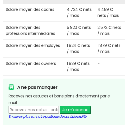
Salaire moyen des cadres
4 724 € nets
4 489 €
/ mois
nets / mois
Salaire moyen des
5 920 € nets
2 572 € nets
professions intermédiaires
/ mois
/ mois
Salaire moyen des employés
1 924 € nets
1 879 € nets
/ mois
/ mois
Salaire moyen des ouvriers
1 939 € nets
-
/ mois
A ne pas manquer
Recevez nos astuces et bons plans directement par e-
mail.
Je m'abonne
En savoir plus sur notre politique de confidentialité