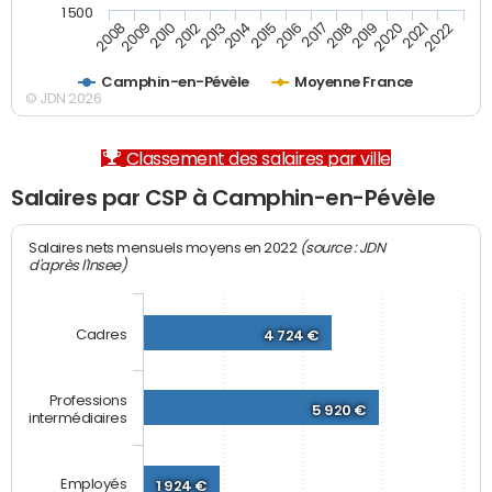
1 500
2008
2009
2010
2012
2013
2014
2015
2016
2017
2018
2019
2020
2021
2022
Camphin-en-Pévèle
Moyenne France
© JDN 2026
Classement des salaires par ville
Salaires par CSP à Camphin-en-Pévèle
(source : JDN
Salaires nets mensuels moyens en 2022
d'après l'Insee)
Cadres
4 724 €
Professions
5 920 €
intermédiaires
Employés
1 924 €