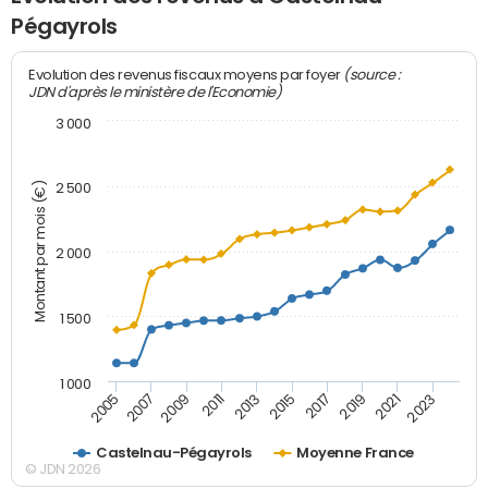
Pégayrols
(source :
Evolution des revenus fiscaux moyens par foyer
JDN d'après le ministère de l'Economie)
3 000
Montant par mois (€)
2 500
2 000
1 500
1 000
2007
2017
2009
2019
2011
2021
2013
2023
2005
2015
Castelnau-Pégayrols
Moyenne France
© JDN 2026