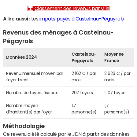
Classement des revenus par ville
A lire aussi :
Les
impôts payés à Castelnau-Pégayrols
Revenus des ménages à Castelnau-
Pégayrols
Castelnau-
Moyenne
Données 2024
Pégayrols
France
Revenu mensuel moyen par
2 162 € / par
2 626 € / par
foyer fiscal
mois
mois
Nombre de foyers fiscaux
207 foyers
1 107 foyers
Nombre moyen
1,7
1,7
d'habitant(s) par foyer
personne(s)
personne(s)
Méthodologie
Ce revenu a été calculé par le JDN à partir des données