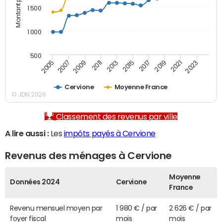
1 500
1 000
500
2007
2017
2009
2019
2011
2021
2013
2023
2005
2015
Cervione
Moyenne France
© JDN 2026
Classement des revenus par ville
A lire aussi :
Les
impôts payés à Cervione
Revenus des ménages à Cervione
Moyenne
Données 2024
Cervione
France
Revenu mensuel moyen par
1 980 € / par
2 626 € / par
foyer fiscal
mois
mois