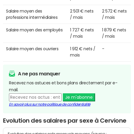
Salaire moyen des
2 501 € nets
2 572 € nets
professions intermédiaires
/ mois
/ mois
Salaire moyen des employés
1 727 € nets
1 879 € nets
/ mois
/ mois
Salaire moyen des ouvriers
1 912 € nets /
-
mois
A ne pas manquer
Recevez nos astuces et bons plans directement par e-
mail.
Je m'abonne
En savoir plus sur notre politique de confidentialité
Evolution des salaires par sexe à Cervione
(source :
Evolution des salaires nets mensuels moyens