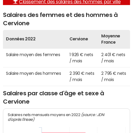
Classement des salaires des hommes par ville
Salaires des femmes et des hommes à
Cervione
Moyenne
Données 2022
Cervione
France
Salaire moyen des femmes
1 926 € nets
2 401 € nets
/ mois
/ mois
Salaire moyen des hommes
2 390 € nets
2 795 € nets
/ mois
/ mois
Salaires par classe d'âge et sexe à
Cervione
(source : JDN
Salaires nets mensuels moyens en 2022
d'après l'Insee)