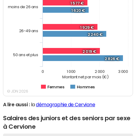
1 577 €
moins de 26 ans
1 620 €
1 929 €
26-49 ans
2 240 €
2 019 €
50 ans et plus
2 826 €
0
1 000
2 000
3 000
Montant net par mois (€)
Femmes
Hommes
© JDN 2026
A lire aussi :
la
démographie de Cervione
Salaires des juniors et des seniors par sexe
à Cervione