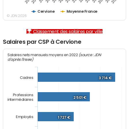
Cervione
Moyenne France
© JDN 2026
Classement des salaires par ville
Salaires par CSP à Cervione
(source : JDN
Salaires nets mensuels moyens en 2022
d'après l'Insee)
Cadres
3 714 €
Professions
2 501 €
intermédiaires
Employés
1 727 €