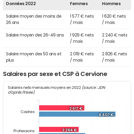
Données 2022
Femmes
Hommes
Salaire moyen des moins de
1 577 € nets
1 620 € nets
26 ans
/ mois
/ mois
Salaire moyen des 26-49 ans
1 929 € nets
2 240 € nets
/ mois
/ mois
Salaire moyen des 50 ans et
2 019 € nets
2 826 € nets
plus
/ mois
/ mois
Salaires par sexe et CSP à Cervione
(source : JDN
Salaires nets mensuels moyens en 2022
d'après l'Insee)
2 617 €
Cadres
4 407 €
2 284 €
Professions