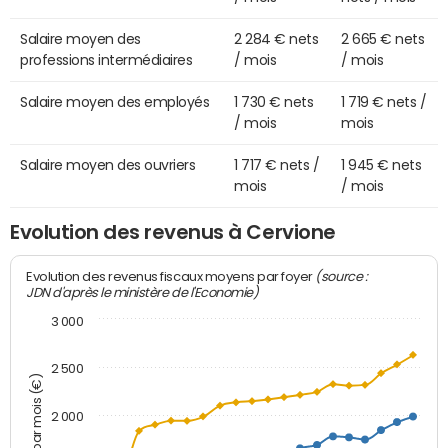
Salaire moyen des
2 284 € nets
2 665 € nets
professions intermédiaires
/ mois
/ mois
Salaire moyen des employés
1 730 € nets
1 719 € nets /
/ mois
mois
Salaire moyen des ouvriers
1 717 € nets /
1 945 € nets
mois
/ mois
Evolution des revenus à Cervione
(source :
Evolution des revenus fiscaux moyens par foyer
JDN d'après le ministère de l'Economie)
3 000
2 500
Montant par mois (€)
2 000