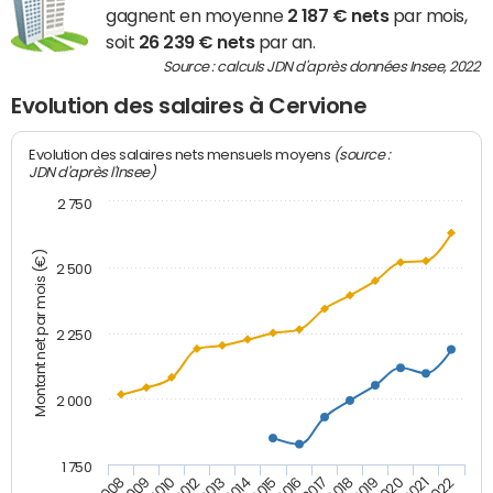
gagnent en moyenne
2 187 € nets
par mois,
soit
26 239 € nets
par an.
Source : calculs JDN d'après données Insee, 2022
Evolution des salaires à Cervione
(source :
Evolution des salaires nets mensuels moyens
JDN d'après l'Insee)
2 750
Montant net par mois (€)
2 500
2 250
2 000
1 750
2012
2019
2014
2021
2008
2016
2010
2018
2013
2020
2015
2022
2009
2017