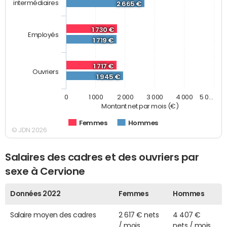
intermédiaires
2 665 €
1 730 €
Employés
1 719 €
1 717 €
Ouvriers
1 945 €
0
1 000
2 000
3 000
4 000
5 0…
Montant net par mois (€)
Femmes
Hommes
© JDN 2026
Salaires des cadres et des ouvriers par
sexe à Cervione
Données 2022
Femmes
Hommes
Salaire moyen des cadres
2 617 € nets
4 407 €
/ mois
nets / mois