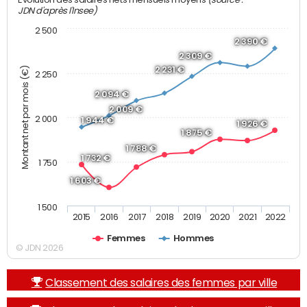
JDN d'après l'Insee)
2 500
2 390 €
2 309 €
Montant net par mois (€)
2 231 €
2 250
2 094 €
2 009 €
2 000
1 944 €
1 926 €
1 875 €
1 788 €
1 732 €
1 750
1 603 €
1 500
2015
2016
2017
2018
2019
2020
2021
2022
Femmes
Hommes
© JDN 2026
Classement des salaires des femmes par ville