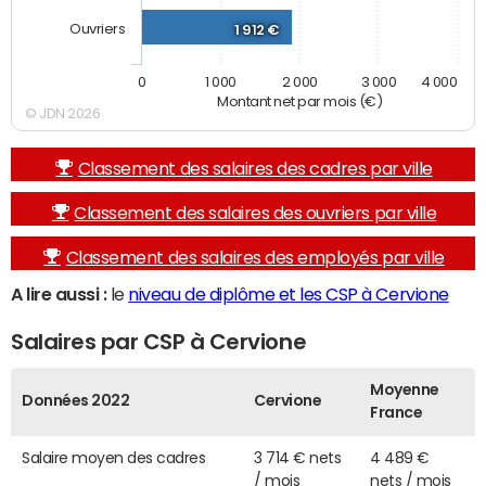
Ouvriers
1 912 €
0
1 000
2 000
3 000
4 000
Montant net par mois (€)
© JDN 2026
Classement des salaires des cadres par ville
Classement des salaires des ouvriers par ville
Classement des salaires des employés par ville
A lire aussi :
le
niveau de diplôme et les CSP à Cervione
Salaires par CSP à Cervione
Moyenne
Données 2022
Cervione
France
Salaire moyen des cadres
3 714 € nets
4 489 €
/ mois
nets / mois