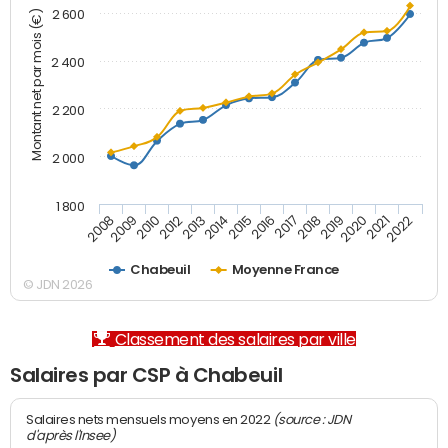
2 600
Montant net par mois (€)
2 400
2 200
2 000
1 800
2008
2009
2010
2012
2013
2014
2015
2016
2017
2018
2019
2020
2021
2022
Chabeuil
Moyenne France
© JDN 2026
Classement des salaires par ville
Salaires par CSP à Chabeuil
(source : JDN
Salaires nets mensuels moyens en 2022
d'après l'Insee)