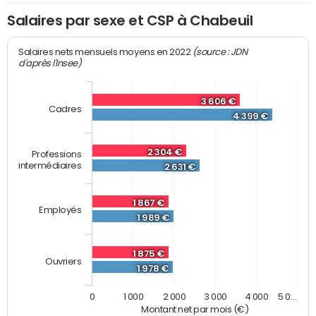
Salaires par sexe et CSP à Chabeuil
(source : JDN
Salaires nets mensuels moyens en 2022
d'après l'Insee)
3 606 €
Cadres
4 399 €
2 304 €
Professions
intermédiaires
2 631 €
1 867 €
Employés
1 989 €
1 875 €
Ouvriers
1 978 €
0
1 000
2 000
3 000
4 000
5 0…
Montant net par mois (€)