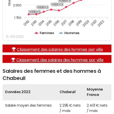
2 035 €
1 954 €
2 000
1 900 €
1 806 €
1 750
2013
2017
2021
2014
2018
2022
2015
2019
2012
2016
2020
Femmes
Hommes
© JDN 2026
Classement des salaires des femmes par ville
Classement des salaires des hommes par ville
Salaires des femmes et des hommes à
Chabeuil
Moyenne
Données 2022
Chabeuil
France
Salaire moyen des femmes
2 295 € nets
2 401 € nets
/ mois
/ mois