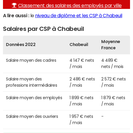
Classement des salaires des employés par ville
A lire aussi :
le
niveau de diplôme et les CSP à Chabeuil
Salaires par CSP à Chabeuil
Moyenne
Données 2022
Chabeuil
France
Salaire moyen des cadres
4 147 € nets
4 489 €
/ mois
nets / mois
Salaire moyen des
2 486 € nets
2 572 € nets
professions intermédiaires
/ mois
/ mois
Salaire moyen des employés
1 899 € nets
1 879 € nets
/ mois
/ mois
Salaire moyen des ouvriers
1 957 € nets
-
/ mois