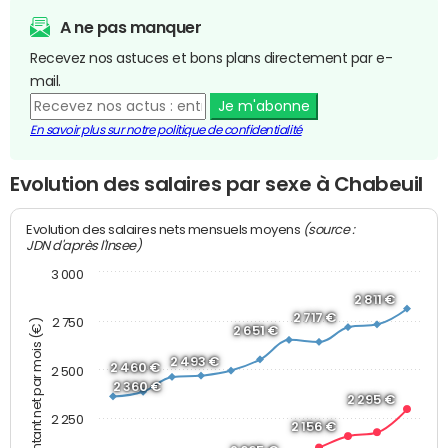
A ne pas manquer
Recevez nos astuces et bons plans directement par e-
mail.
Je m'abonne
En savoir plus sur notre politique de confidentialité
Evolution des salaires par sexe à Chabeuil
(source :
Evolution des salaires nets mensuels moyens
JDN d'après l'Insee)
3 000
2 811 €
2 717 €
2 750
Montant net par mois (€)
2 651 €
2 493 €
2 460 €
2 500
2 360 €
2 295 €
2 250
2 156 €