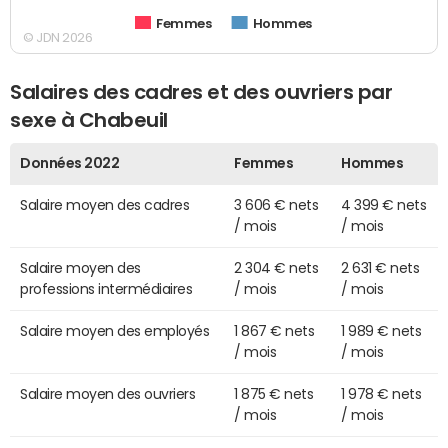
Femmes
Hommes
© JDN 2026
Salaires des cadres et des ouvriers par
sexe à Chabeuil
Données 2022
Femmes
Hommes
Salaire moyen des cadres
3 606 € nets
4 399 € nets
/ mois
/ mois
Salaire moyen des
2 304 € nets
2 631 € nets
professions intermédiaires
/ mois
/ mois
Salaire moyen des employés
1 867 € nets
1 989 € nets
/ mois
/ mois
Salaire moyen des ouvriers
1 875 € nets
1 978 € nets
/ mois
/ mois