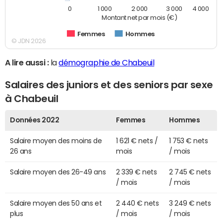
0
1 000
2 000
3 000
4 000
Montant net par mois (€)
Femmes
Hommes
© JDN 2026
A lire aussi :
la
démographie de Chabeuil
Salaires des juniors et des seniors par sexe
à Chabeuil
Données 2022
Femmes
Hommes
Salaire moyen des moins de
1 621 € nets /
1 753 € nets
26 ans
mois
/ mois
Salaire moyen des 26-49 ans
2 339 € nets
2 745 € nets
/ mois
/ mois
Salaire moyen des 50 ans et
2 440 € nets
3 249 € nets
plus
/ mois
/ mois