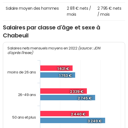
Salaire moyen des hommes
2 811 € nets /
2 795 € nets
mois
/ mois
Salaires par classe d'âge et sexe à
Chabeuil
(source : JDN
Salaires nets mensuels moyens en 2022
d'après l'Insee)
1 621 €
moins de 26 ans
1 753 €
2 339 €
26-49 ans
2 745 €
2 440 €
50 ans et plus
3 249 €