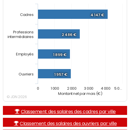
Cadres
4 147 €
Professions
2 486 €
intermédiaires
Employés
1 899 €
Ouvriers
1 957 €
0
1 000
2 000
3 000
4 000
5 0…
Montant net par mois (€)
© JDN 2026
Classement des salaires des cadres par ville
Classement des salaires des ouvriers par ville