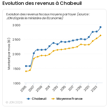
Evolution des revenus à Chabeuil
(source :
Evolution des revenus fiscaux moyens par foyer
JDN d'après le ministère de l'Economie)
3 000
Montant par mois (€)
2 500
2 000
1 500
1 000
2007
2017
2009
2019
2011
2021
2013
2023
2005
2015
Chabeuil
Moyenne France
© JDN 2026