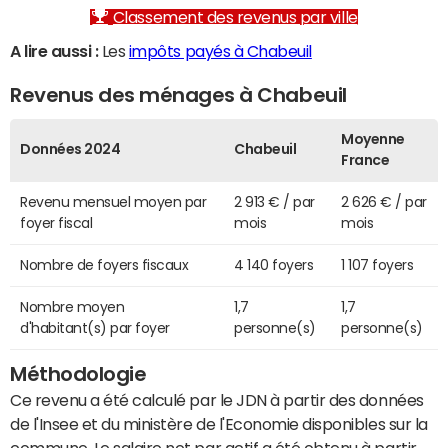
Classement des revenus par ville
A lire aussi :
Les
impôts payés à Chabeuil
Revenus des ménages à Chabeuil
Moyenne
Données 2024
Chabeuil
France
Revenu mensuel moyen par
2 913 € / par
2 626 € / par
foyer fiscal
mois
mois
Nombre de foyers fiscaux
4 140 foyers
1 107 foyers
Nombre moyen
1,7
1,7
d'habitant(s) par foyer
personne(s)
personne(s)
Méthodologie
Ce revenu a été calculé par le JDN à partir des données
de l'Insee et du ministère de l'Economie disponibles sur la
commune. Le salaire net par actif a été obtenu à partir