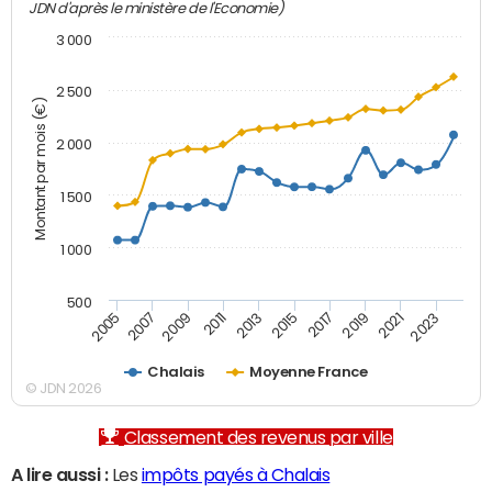
JDN d'après le ministère de l'Economie)
3 000
2 500
Montant par mois (€)
2 000
1 500
1 000
500
2007
2017
2009
2019
2011
2021
2013
2023
2005
2015
Chalais
Moyenne France
© JDN 2026
Classement des revenus par ville
A lire aussi :
Les
impôts payés à Chalais