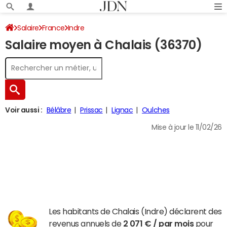
Salaire
France
Indre
Salaire moyen à Chalais (36370)
Voir aussi :
Bélâbre
Prissac
Lignac
Oulches
Mise à jour le 11/02/26
Les habitants de Chalais (Indre) déclarent des
revenus annuels de
2 071 € / par mois
pour