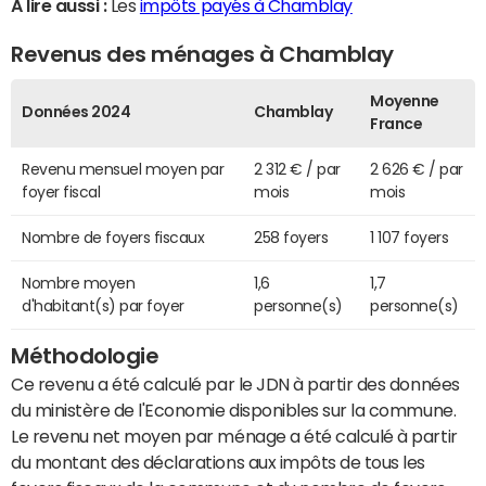
A lire aussi :
Les
impôts payés à Chamblay
Revenus des ménages à Chamblay
Moyenne
Données 2024
Chamblay
France
Revenu mensuel moyen par
2 312 € / par
2 626 € / par
foyer fiscal
mois
mois
Nombre de foyers fiscaux
258 foyers
1 107 foyers
Nombre moyen
1,6
1,7
d'habitant(s) par foyer
personne(s)
personne(s)
Méthodologie
Ce revenu a été calculé par le JDN à partir des données
du ministère de l'Economie disponibles sur la commune.
Le revenu net moyen par ménage a été calculé à partir
du montant des déclarations aux impôts de tous les