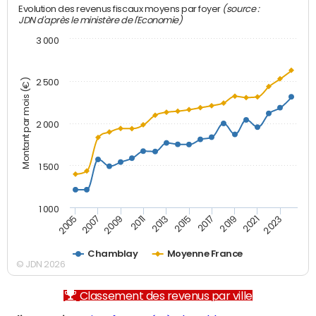
(source :
Evolution des revenus fiscaux moyens par foyer
JDN d'après le ministère de l'Economie)
3 000
Montant par mois (€)
2 500
2 000
1 500
1 000
2007
2017
2009
2019
2011
2021
2013
2023
2005
2015
Chamblay
Moyenne France
© JDN 2026
Classement des revenus par ville