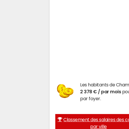
Les habitants de Cham
2 378 € / par mois
pou
par foyer.
Classement des salaires des c
par ville