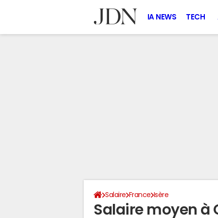
IA NEWS
TECH
Salaire
France
Isère
Salaire moyen à