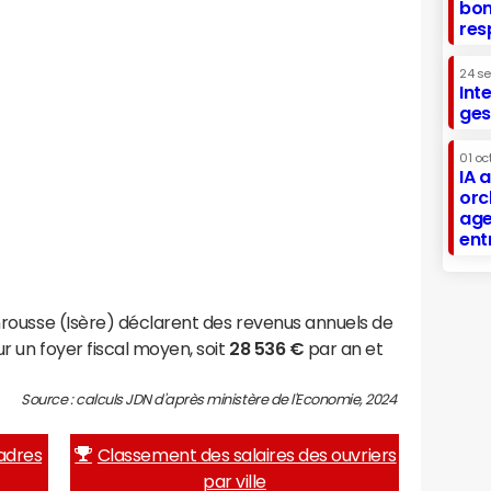
bon
res
24 s
Int
ges
01 oc
IA 
orc
age
ent
rousse (Isère) déclarent des revenus annuels de
r un foyer fiscal moyen, soit
28 536 €
par an et
Source : calculs JDN d'après ministère de l'Economie, 2024
adres
Classement des salaires des ouvriers
par ville