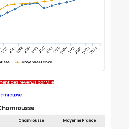
1
2012
2013
2014
2015
2016
2017
2018
2019
2020
2021
2022
2023
2024
usse
Moyenne France
ent des revenus par ville
hamrousse
 Chamrousse
Chamrousse
Moyenne France