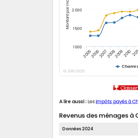
Montant par mois (€)
2 000
1 500
1 000
2005
2006
2007
2008
2009
2010
201
Chamro
© JDN 2026
Classem
A lire aussi :
Les
impôts payés à C
Revenus des ménages à
Données 2024