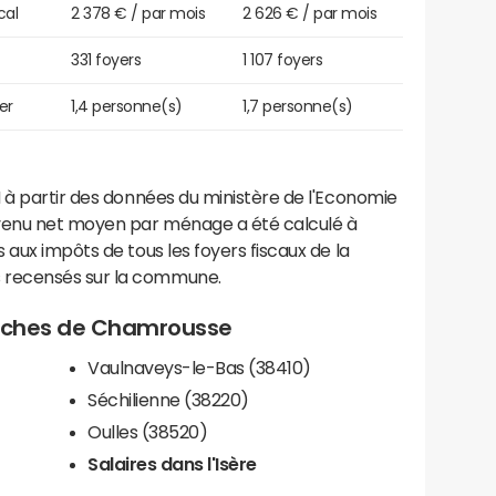
cal
2 378 € / par mois
2 626 € / par mois
331 foyers
1 107 foyers
er
1,4 personne(s)
1,7 personne(s)
 à partir des données du ministère de l'Economie
evenu net moyen par ménage a été calculé à
 aux impôts de tous les foyers fiscaux de la
 recensés sur la commune.
proches de Chamrousse
Vaulnaveys-le-Bas (38410)
Séchilienne (38220)
Oulles (38520)
Salaires dans l'Isère