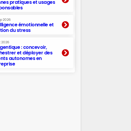
nes pratiques et usages
ponsables
ep 2026
elligence émotionnelle et
tion du stress
t 2026
agentique : concevoir,
hestrer et déployer des
nts autonomes en
reprise