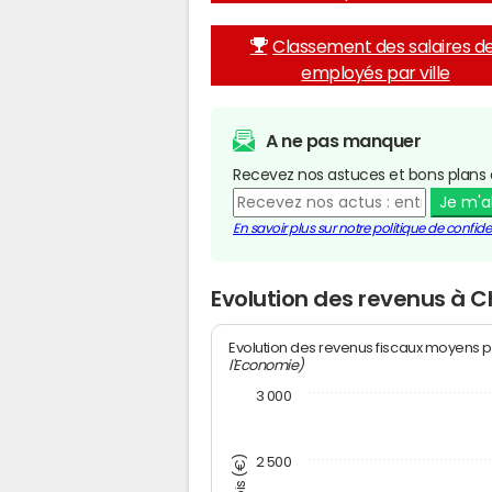
Classement des salaires d
employés par ville
A ne pas manquer
Recevez nos astuces et bons plans 
Je m'
En savoir plus sur notre politique de confiden
Evolution des revenus à
Evolution des revenus fiscaux moyens p
l'Economie)
3 000
2 500