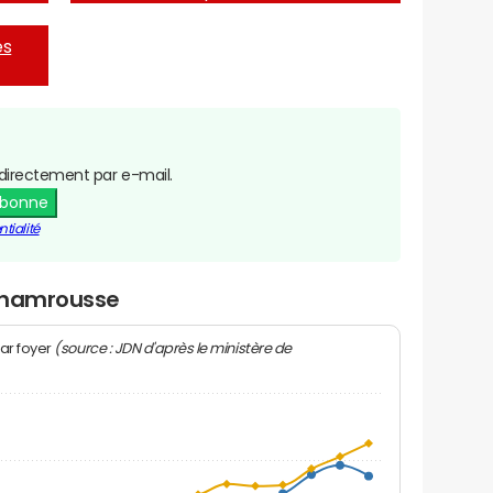
es
directement par e-mail.
abonne
tialité
 Chamrousse
(source : JDN d'après le ministère de
ar foyer