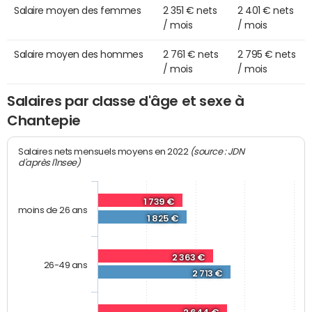
Salaire moyen des femmes
2 351 € nets
2 401 € nets
/ mois
/ mois
Salaire moyen des hommes
2 761 € nets
2 795 € nets
/ mois
/ mois
Salaires par classe d'âge et sexe à
Chantepie
(source : JDN
Salaires nets mensuels moyens en 2022
d'après l'Insee)
1 739 €
moins de 26 ans
1 825 €
2 363 €
26-49 ans
2 713 €