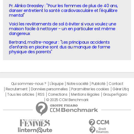
Pr. Alinka Greasley : "Pour les femmes de plus de 40 ans,
danser entretient la santé cardiovasculaire et l'équilibre
mental"
Voici les revêtements de sol à éviter si vous voulez une
maison facile à nettoyer - un en particulier est même
dangereux
Bertrand, maître-nageur : "Les principaux accidents
d'enfants en piscine sont dus au manque de forme
physique des parents"
Qui sommes-nous ?
L'équipe
Notre société
Publicité
Contact
Recrutement
Données personnelles
Paramétrer les cookies
Gérer Utiq
Tous les articles
RSS
Corrections
Mentions légales
Groupe Figaro
© 2025 CCM Benchmark