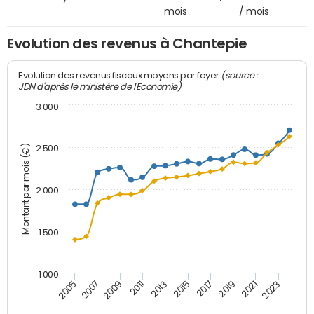
mois
/ mois
Evolution des revenus à Chantepie
(source :
Evolution des revenus fiscaux moyens par foyer
JDN d'après le ministère de l'Economie)
3 000
Montant par mois (€)
2 500
2 000
1 500
1 000
2007
2017
2009
2019
2011
2021
2013
2023
2005
2015