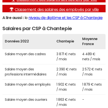
Classement des salaires des employés par ville
A lire aussi :
le
niveau de diplôme et les CSP à Chantepie
Salaires par CSP à Chantepie
Moyenne
Données 2022
Chantepie
France
Salaire moyen des cadres
3 871 € nets
4 489 €
/ mois
nets / mois
Salaire moyen des
2 390 € nets
2 572 € nets
professions intermédiaires
/ mois
/ mois
Salaire moyen des employés
1 902 € nets
1 879 € nets
/ mois
/ mois
Salaire moyen des ouvriers
1 863 € nets
-
/ mois