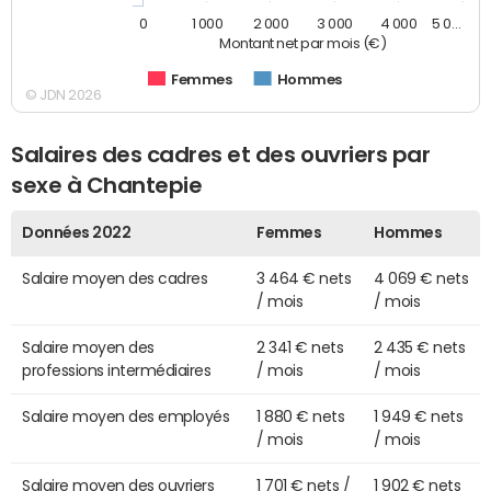
0
1 000
2 000
3 000
4 000
5 0…
Montant net par mois (€)
Femmes
Hommes
© JDN 2026
Salaires des cadres et des ouvriers par
sexe à Chantepie
Données 2022
Femmes
Hommes
Salaire moyen des cadres
3 464 € nets
4 069 € nets
/ mois
/ mois
Salaire moyen des
2 341 € nets
2 435 € nets
professions intermédiaires
/ mois
/ mois
Salaire moyen des employés
1 880 € nets
1 949 € nets
/ mois
/ mois
Salaire moyen des ouvriers
1 701 € nets /
1 902 € nets