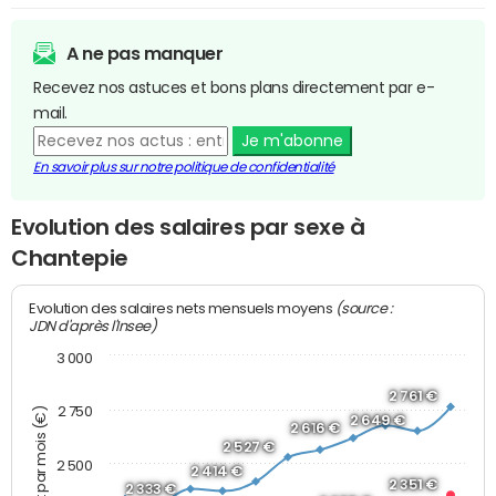
A ne pas manquer
Recevez nos astuces et bons plans directement par e-
mail.
Je m'abonne
En savoir plus sur notre politique de confidentialité
Evolution des salaires par sexe à
Chantepie
(source :
Evolution des salaires nets mensuels moyens
JDN d'après l'Insee)
3 000
2 761 €
2 750
Montant net par mois (€)
2 649 €
2 616 €
2 527 €
2 500
2 414 €
2 351 €
2 333 €