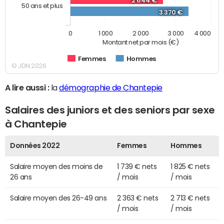
2 644 €
50 ans et plus
3 370 €
0
1 000
2 000
3 000
4 000
Montant net par mois (€)
Femmes
Hommes
© JDN 2026
A lire aussi :
la
démographie de Chantepie
Salaires des juniors et des seniors par sexe
à Chantepie
Données 2022
Femmes
Hommes
Salaire moyen des moins de
1 739 € nets
1 825 € nets
26 ans
/ mois
/ mois
Salaire moyen des 26-49 ans
2 363 € nets
2 713 € nets
/ mois
/ mois