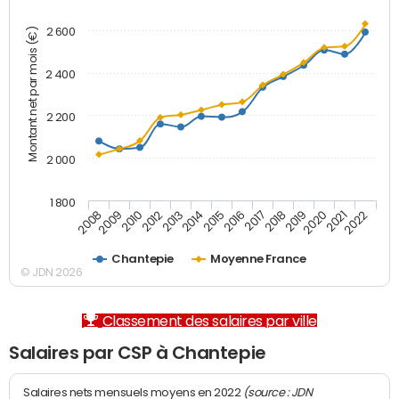
2 600
Montant net par mois (€)
2 400
2 200
2 000
1 800
2008
2009
2010
2012
2013
2014
2015
2016
2017
2018
2019
2020
2021
2022
Chantepie
Moyenne France
© JDN 2026
Classement des salaires par ville
Salaires par CSP à Chantepie
(source : JDN
Salaires nets mensuels moyens en 2022