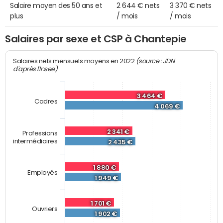
Salaire moyen des 50 ans et
2 644 € nets
3 370 € nets
plus
/ mois
/ mois
Salaires par sexe et CSP à Chantepie
(source : JDN
Salaires nets mensuels moyens en 2022
d'après l'Insee)
3 464 €
Cadres
4 069 €
2 341 €
Professions
intermédiaires
2 435 €
1 880 €
Employés
1 949 €
1 701 €
Ouvriers
1 902 €