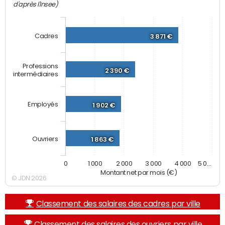
d'après l'Insee)
Cadres
3 871 €
Professions
2 390 €
intermédiaires
Employés
1 902 €
Ouvriers
1 863 €
0
1 000
2 000
3 000
4 000
5 0…
Montant net par mois (€)
© JDN 2026
Classement des salaires des cadres par ville
Classement des salaires des ouvriers par ville