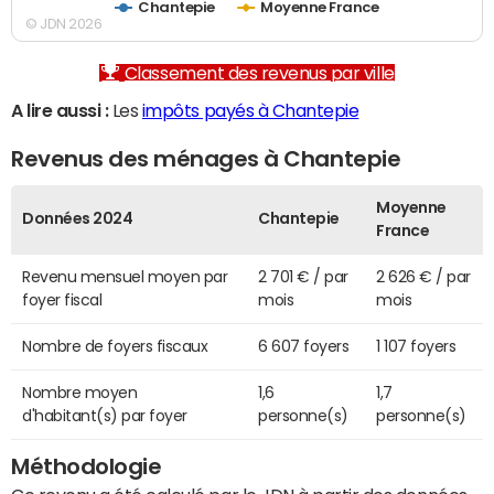
Chantepie
Moyenne France
© JDN 2026
Classement des revenus par ville
A lire aussi :
Les
impôts payés à Chantepie
Revenus des ménages à Chantepie
Moyenne
Données 2024
Chantepie
France
Revenu mensuel moyen par
2 701 € / par
2 626 € / par
foyer fiscal
mois
mois
Nombre de foyers fiscaux
6 607 foyers
1 107 foyers
Nombre moyen
1,6
1,7
d'habitant(s) par foyer
personne(s)
personne(s)
Méthodologie