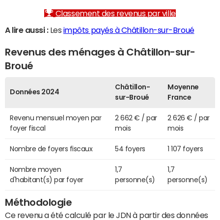
Classement des revenus par ville
A lire aussi :
Les
impôts payés à Châtillon-sur-Broué
Revenus des ménages à Châtillon-sur-
Broué
Châtillon-
Moyenne
Données 2024
sur-Broué
France
Revenu mensuel moyen par
2 662 € / par
2 626 € / par
foyer fiscal
mois
mois
Nombre de foyers fiscaux
54 foyers
1 107 foyers
Nombre moyen
1,7
1,7
d'habitant(s) par foyer
personne(s)
personne(s)
Méthodologie
Ce revenu a été calculé par le JDN à partir des données