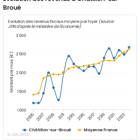
Broué
(source :
Evolution des revenus fiscaux moyens par foyer
JDN d'après le ministère de l'Economie)
3 000
Montant par mois (€)
2 500
2 000
1 500
1 000
2007
2017
2009
2019
2011
2021
2013
2023
2005
2015
Châtillon-sur-Broué
Moyenne France
© JDN 2026