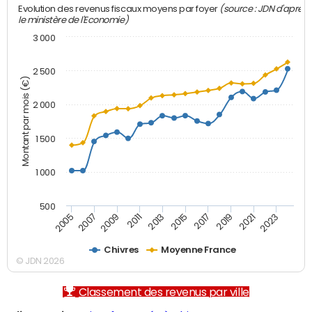
(source : JDN d'après
Evolution des revenus fiscaux moyens par foyer
le ministère de l'Economie)
3 000
2 500
Montant par mois (€)
2 000
1 500
1 000
500
2007
2017
2005
2015
2013
2023
2011
2021
2009
2019
Chivres
Moyenne France
© JDN 2026
Classement des revenus par ville