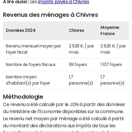
A lire aussi :
Les
impôts payés à Chivres
Revenus des ménages à Chivres
Moyenne
Données 2024
Chivres
France
Revenu mensuel moyen par
2 528 € / par
2 626 € / par
foyer fiscal
mois
mois
Nombre de foyers fiscaux
161 foyers
1 107 foyers
Nombre moyen
1,7
1,7
d'habitant(s) par foyer
personne(s)
personne(s)
Méthodologie
Ce revenu a été calculé par le JDN à partir des données
du ministère de l'Economie disponibles sur la commune.
Le revenu net moyen par ménage a été calculé à partir
du montant des déclarations aux impôts de tous les