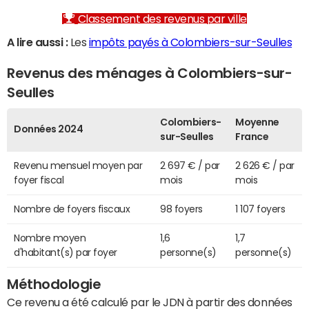
Classement des revenus par ville
A lire aussi :
Les
impôts payés à Colombiers-sur-Seulles
Revenus des ménages à Colombiers-sur-
Seulles
Colombiers-
Moyenne
Données 2024
sur-Seulles
France
Revenu mensuel moyen par
2 697 € / par
2 626 € / par
foyer fiscal
mois
mois
Nombre de foyers fiscaux
98 foyers
1 107 foyers
Nombre moyen
1,6
1,7
d'habitant(s) par foyer
personne(s)
personne(s)
Méthodologie
Ce revenu a été calculé par le JDN à partir des données