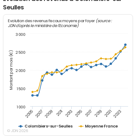
Seulles
(source :
Evolution des revenus fiscaux moyens par foyer
JDN d'après le ministère de l'Economie)
3 000
Montant par mois (€)
2 500
2 000
1 500
1 000
2007
2017
2009
2019
2011
2021
2013
2023
2005
2015
Colombiers-sur-Seulles
Moyenne France
© JDN 2026