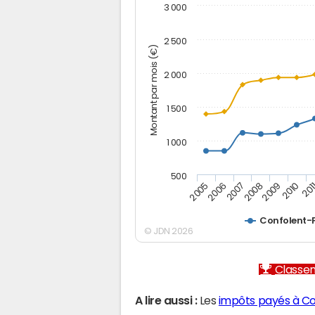
3 000
2 500
Montant par mois (€)
2 000
1 500
1 000
500
2005
2006
2007
2008
2009
2010
201
Confolent-
© JDN 2026
Classem
A lire aussi :
Les
impôts payés à Co