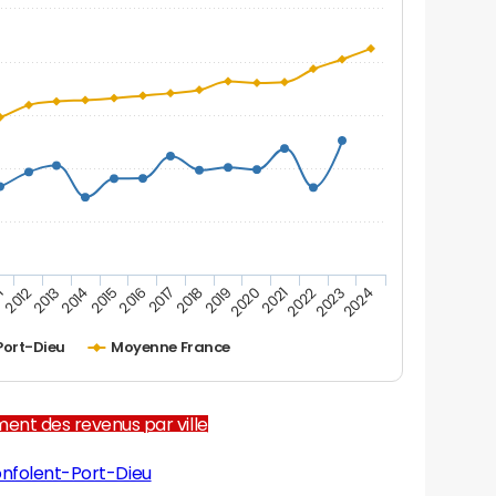
1
2012
2013
2014
2015
2016
2017
2018
2019
2020
2021
2022
2023
2024
Port-Dieu
Moyenne France
ent des revenus par ville
nfolent-Port-Dieu