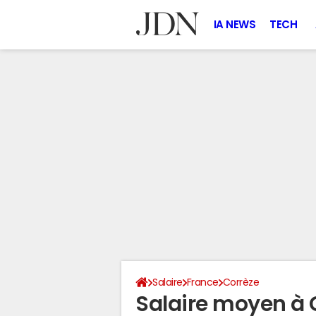
IA NEWS
TECH
Salaire
France
Corrèze
Salaire moyen à 