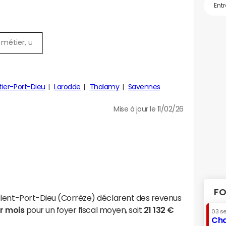
ier-Port-Dieu
Larodde
Thalamy
Savennes
Mise à jour le 11/02/26
FO
olent-Port-Dieu (Corrèze) déclarent des revenus
ar mois
pour un foyer fiscal moyen, soit
21 132 €
03 s
Cha