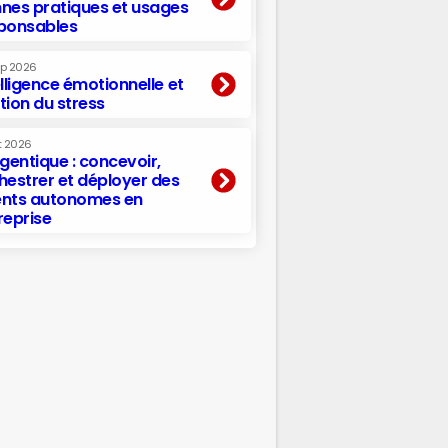
nes pratiques et usages
ponsables
ep 2026
elligence émotionnelle et
tion du stress
t 2026
agentique : concevoir,
hestrer et déployer des
nts autonomes en
reprise