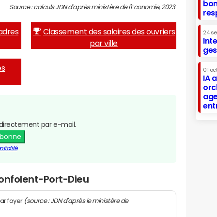
bon
Source : calculs JDN d'après ministère de l'Economie, 2023
res
adres
Classement des salaires des ouvriers
24 s
Int
par ville
ges
es
01 oc
IA 
orc
age
ent
directement par e-mail.
abonne
tialité
onfolent-Port-Dieu
(source : JDN d'après le ministère de
ar foyer