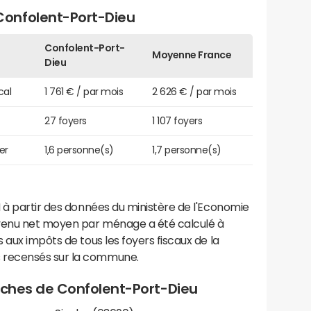
onfolent-Port-Dieu
Confolent-Port-
Moyenne France
Dieu
cal
1 761 € / par mois
2 626 € / par mois
27 foyers
1 107 foyers
er
1,6 personne(s)
1,7 personne(s)
 à partir des données du ministère de l'Economie
evenu net moyen par ménage a été calculé à
 aux impôts de tous les foyers fiscaux de la
 recensés sur la commune.
roches de Confolent-Port-Dieu