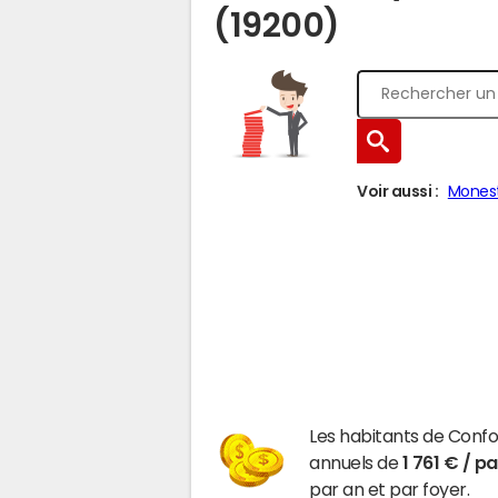
(19200)
Voir aussi :
Monest
Les habitants de Conf
annuels de
1 761 € / p
par an et par foyer.