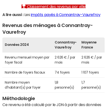
Classement des revenus par ville
A lire aussi :
Les
impôts payés à Connantray-Vaurefroy
Revenus des ménages à Connantray-
Vaurefroy
Connantray-
Moyenne
Données 2024
Vaurefroy
France
Revenu mensuel moyen par
2 626 € / par
2 626 € / par
foyer fiscal
mois
mois
Nombre de foyers fiscaux
74 foyers
1 107 foyers
Nombre moyen
1,8
1,7
d'habitant(s) par foyer
personne(s)
personne(s)
Méthodologie
Ce revenu a été calculé par le JDN à partir des données