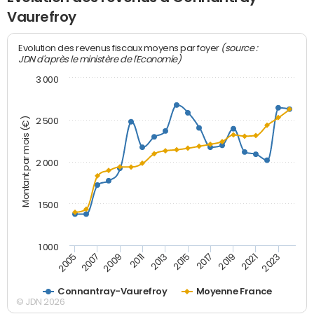
Vaurefroy
(source :
Evolution des revenus fiscaux moyens par foyer
JDN d'après le ministère de l'Economie)
3 000
Montant par mois (€)
2 500
2 000
1 500
1 000
2007
2017
2009
2019
2011
2021
2013
2023
2005
2015
Connantray-Vaurefroy
Moyenne France
© JDN 2026