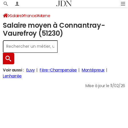
Salaire
France
Marne
Salaire moyen à Connantray-
Vaurefroy (51230)
Voir aussi :
Euvy
Fère-Champenoise
Montépreux
Lenharrée
Mise à jour le 11/02/26