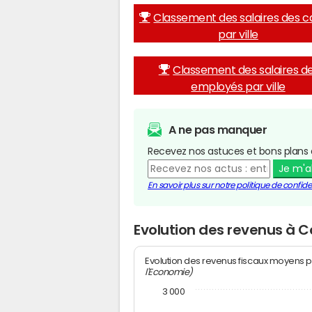
Classement des salaires des c
par ville
Classement des salaires d
employés par ville
A ne pas manquer
Recevez nos astuces et bons plans 
Je m'
En savoir plus sur notre politique de confiden
Evolution des revenus à 
Evolution des revenus fiscaux moyens p
l'Economie)
3 000