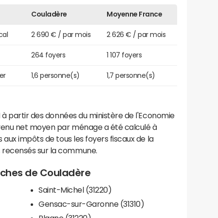
Couladère
Moyenne France
cal
2 690 € / par mois
2 626 € / par mois
264 foyers
1 107 foyers
er
1,6 personne(s)
1,7 personne(s)
 à partir des données du ministère de l'Economie
evenu net moyen par ménage a été calculé à
 aux impôts de tous les foyers fiscaux de la
 recensés sur la commune.
roches de Couladère
Saint-Michel (31220)
Gensac-sur-Garonne (31310)
Plagne (31220)