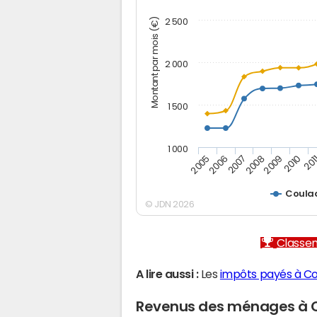
Montant par mois (€)
2 500
2 000
1 500
1 000
2005
2006
2007
2008
2009
2010
201
Coula
© JDN 2026
Classem
A lire aussi :
Les
impôts payés à C
Revenus des ménages à 