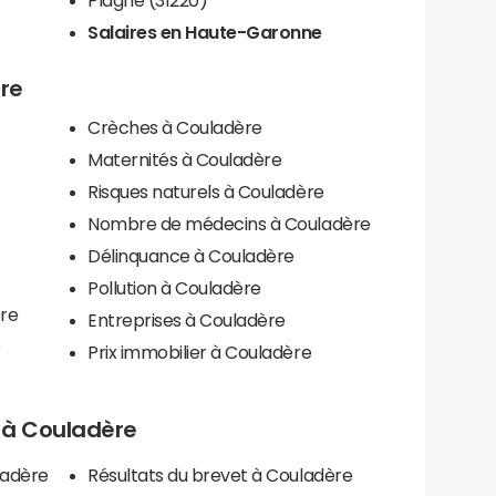
Salaires en Haute-Garonne
ère
Crèches à Couladère
Maternités à Couladère
Risques naturels à Couladère
Nombre de médecins à Couladère
Délinquance à Couladère
Pollution à Couladère
ère
Entreprises à Couladère
e
Prix immobilier à Couladère
ls à Couladère
ladère
Résultats du brevet à Couladère