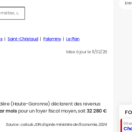
es
Saint-Christaud
Palaminy
Le Plan
Mise à jour le 11/02/26
adère (Haute-Garonne) déclarent des revenus
par mois
pour un foyer fiscal moyen, soit
32 280 €
FO
03 s
Source : calculs JDN d'après ministère de l'Economie, 2024
Cha