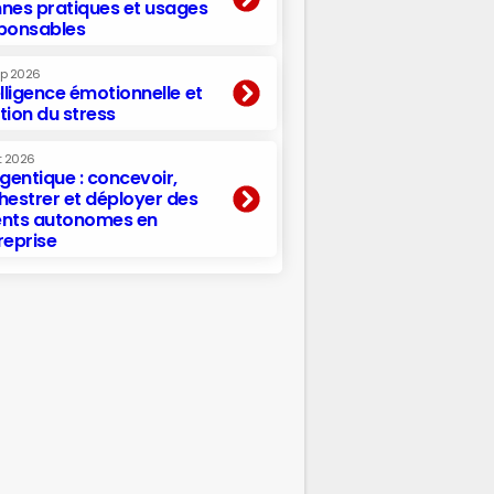
nes pratiques et usages
ponsables
ep 2026
elligence émotionnelle et
tion du stress
t 2026
agentique : concevoir,
hestrer et déployer des
nts autonomes en
reprise