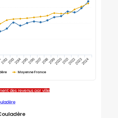
1
2012
2013
2014
2015
2016
2017
2018
2019
2020
2021
2022
2023
2024
dère
Moyenne France
ent des revenus par ville
ouladère
Couladère