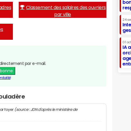
bon
adres
Classement des salaires des ouvriers
res
par ville
24 s
Int
es
ges
01 oc
IA 
orc
age
directement par e-mail.
ent
abonne
tialité
Couladère
(source : JDN d'après le ministère de
ar foyer