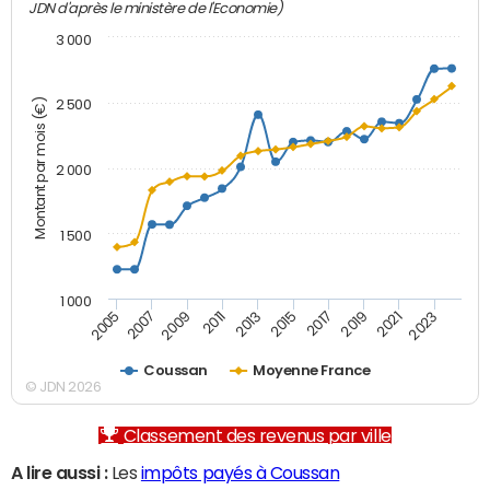
JDN d'après le ministère de l'Economie)
3 000
Montant par mois (€)
2 500
2 000
1 500
1 000
2007
2017
2009
2019
2011
2021
2013
2023
2005
2015
Coussan
Moyenne France
© JDN 2026
Classement des revenus par ville
A lire aussi :
Les
impôts payés à Coussan