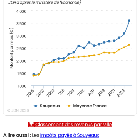
JDN d'après le ministère de l'Economie)
4 000
3 500
Montant par mois (€)
3 000
2 500
2 000
1 500
1 000
2007
2017
2005
2015
2013
2023
2011
2021
2009
2019
Souyeaux
Moyenne France
© JDN 2026
Classement des revenus par ville
A lire aussi :
Les
impôts payés à Souyeaux