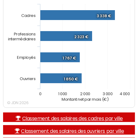
Cadres
3 338 €
Professions
2 323 €
intermédiaires
Employés
1 767 €
Ouvriers
1 850 €
0
1 000
2 000
3 000
4 000
Montant net par mois (€)
© JDN 2026
Classement des salaires des cadres par ville
Classement des salaires des ouvriers par ville