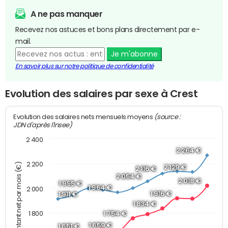
A ne pas manquer
Recevez nos astuces et bons plans directement par e-
mail.
Je m'abonne
En savoir plus sur notre politique de confidentialité
Evolution des salaires par sexe à Crest
(source :
Evolution des salaires nets mensuels moyens
JDN d'après l'Insee)
2 400
2 264 €
2 200
Montant net par mois (€)
2 129 €
2 116 €
2 054 €
2 018 €
1 995 €
1 964 €
2 000
1 916 €
1 911 €
1 834 €
1 800
1 754 €
1 659 €
1 651 €