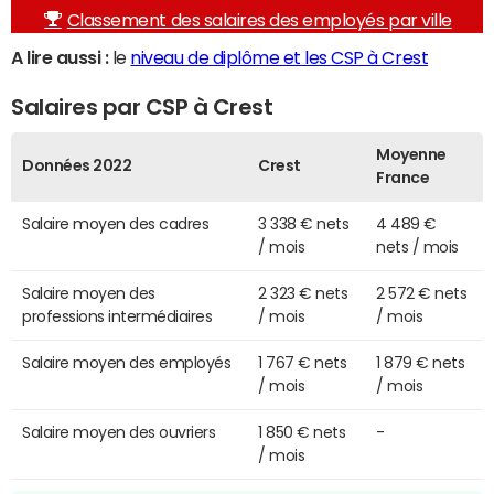
Classement des salaires des employés par ville
A lire aussi :
le
niveau de diplôme et les CSP à Crest
Salaires par CSP à Crest
Moyenne
Données 2022
Crest
France
Salaire moyen des cadres
3 338 € nets
4 489 €
/ mois
nets / mois
Salaire moyen des
2 323 € nets
2 572 € nets
professions intermédiaires
/ mois
/ mois
Salaire moyen des employés
1 767 € nets
1 879 € nets
/ mois
/ mois
Salaire moyen des ouvriers
1 850 € nets
-
/ mois