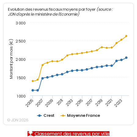
(source :
Evolution des revenus fiscaux moyens par foyer
JDN d'après le ministère de l'Economie)
3 000
Montant par mois (€)
2 500
2 000
1 500
1 000
2007
2017
2009
2019
2011
2021
2013
2023
2005
2015
Crest
Moyenne France
© JDN 2026
Classement des revenus par ville