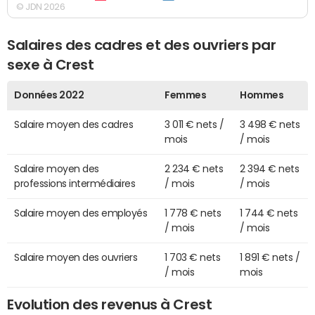
© JDN 2026
Salaires des cadres et des ouvriers par
sexe à Crest
Données 2022
Femmes
Hommes
Salaire moyen des cadres
3 011 € nets /
3 498 € nets
mois
/ mois
Salaire moyen des
2 234 € nets
2 394 € nets
professions intermédiaires
/ mois
/ mois
Salaire moyen des employés
1 778 € nets
1 744 € nets
/ mois
/ mois
Salaire moyen des ouvriers
1 703 € nets
1 891 € nets /
/ mois
mois
Evolution des revenus à Crest