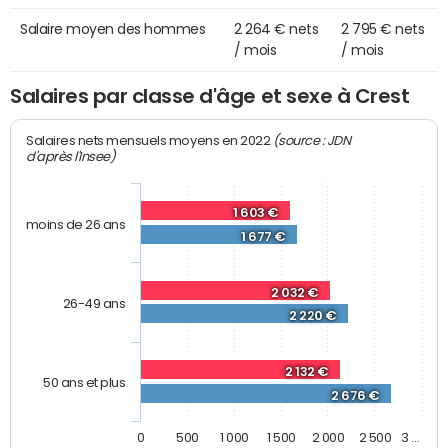
Salaire moyen des hommes
2 264 € nets
2 795 € nets
/ mois
/ mois
Salaires par classe d'âge et sexe à Crest
(source : JDN
Salaires nets mensuels moyens en 2022
d'après l'Insee)
1 603 €
moins de 26 ans
1 677 €
2 032 €
26-49 ans
2 220 €
2 132 €
50 ans et plus
2 676 €
0
500
1 000
1 500
2 000
2 500
3 …