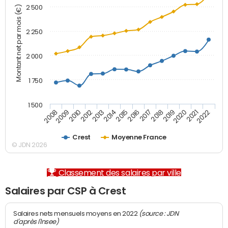
2 500
Montant net par mois (€)
2 250
2 000
1 750
1 500
2012
2019
2014
2021
2008
2016
2010
2018
2013
2020
2015
2022
2009
2017
Crest
Moyenne France
© JDN 2026
Classement des salaires par ville
Salaires par CSP à Crest
(source : JDN
Salaires nets mensuels moyens en 2022
d'après l'Insee)