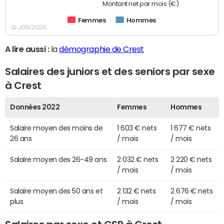
Montant net par mois (€)
Femmes
Hommes
© JDN 2026
A lire aussi :
la
démographie de Crest
Salaires des juniors et des seniors par sexe
à Crest
Données 2022
Femmes
Hommes
Salaire moyen des moins de
1 603 € nets
1 677 € nets
26 ans
/ mois
/ mois
Salaire moyen des 26-49 ans
2 032 € nets
2 220 € nets
/ mois
/ mois
Salaire moyen des 50 ans et
2 132 € nets
2 676 € nets
plus
/ mois
/ mois