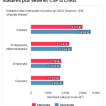
Salaires par sexe et CSP à Crest
(source : JDN
Salaires nets mensuels moyens en 2022
d'après l'Insee)
3 011 €
Cadres
3 498 €
2 234 €
Professions
intermédiaires
2 394 €
1 778 €
Employés
1 744 €
1 703 €
Ouvriers
1 891 €
0
1 000
2 000
3 000
4 000
Montant net par mois (€)
Femmes
Hommes