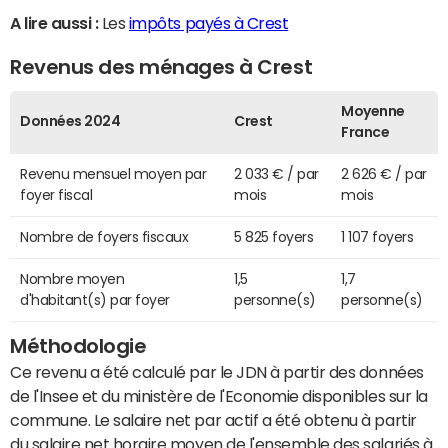
A lire aussi :
Les
impôts payés à Crest
Revenus des ménages à Crest
Moyenne
Données 2024
Crest
France
Revenu mensuel moyen par
2 033 € / par
2 626 € / par
foyer fiscal
mois
mois
Nombre de foyers fiscaux
5 825 foyers
1 107 foyers
Nombre moyen
1,5
1,7
d'habitant(s) par foyer
personne(s)
personne(s)
Méthodologie
Ce revenu a été calculé par le JDN à partir des données
de l'Insee et du ministère de l'Economie disponibles sur la
commune. Le salaire net par actif a été obtenu à partir
du salaire net horaire moyen de l'ensemble des salariés à