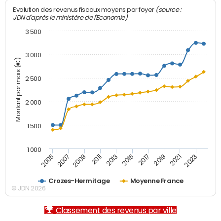
(source :
Evolution des revenus fiscaux moyens par foyer
JDN d'après le ministère de l'Economie)
3 500
3 000
Montant par mois (€)
2 500
2 000
1 500
1 000
2007
2017
2009
2019
2011
2021
2013
2023
2005
2015
Crozes-Hermitage
Moyenne France
© JDN 2026
Classement des revenus par ville