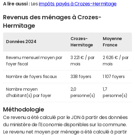
A lire aussi :
Les
impôts payés à Crozes-Hermitage
Revenus des ménages à Crozes-
Hermitage
Crozes-
Moyenne
Données 2024
Hermitage
France
Revenu mensuel moyen par
3 221 € / par
2 626 € / par
foyer fiscal
mois
mois
Nombre de foyers fiscaux
338 foyers
1 107 foyers
Nombre moyen
2,0
1,7
d'habitant(s) par foyer
personne(s)
personne(s)
Méthodologie
Ce revenu a été calculé par le JDN à partir des données
du ministère de l'Economie disponibles sur la commune.
Le revenu net moyen par ménage a été calculé à partir