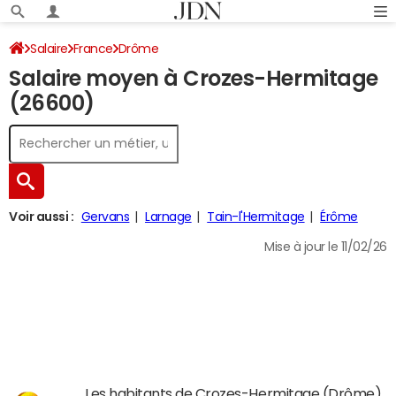
Salaire
France
Drôme
Salaire moyen à Crozes-Hermitage
(26600)
Voir aussi :
Gervans
Larnage
Tain-l'Hermitage
Érôme
Mise à jour le 11/02/26
Les habitants de Crozes-Hermitage (Drôme)