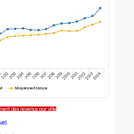
1
2012
2013
2014
2015
2016
2017
2018
2019
2020
2021
2022
2023
2024
et
Moyenne France
ent des revenus par ville
uet