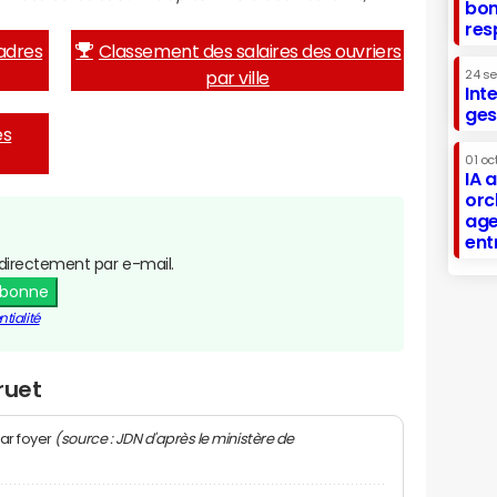
bon
res
adres
Classement des salaires des ouvriers
par ville
24 s
Int
ges
es
01 oc
IA 
orc
age
ent
directement par e-mail.
abonne
tialité
ruet
(source : JDN d'après le ministère de
ar foyer