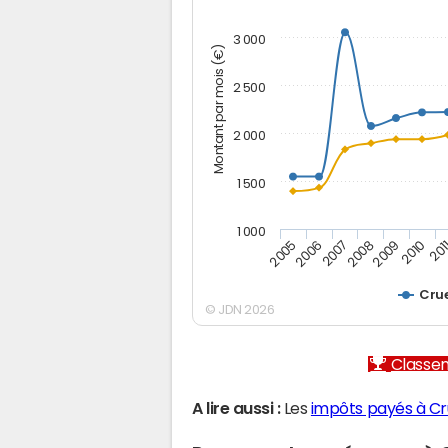
3 000
Montant par mois (€)
2 500
2 000
1 500
1 000
2005
2006
2007
2008
2009
2010
201
Cru
© JDN 2026
Classem
A lire aussi :
Les
impôts payés à Cr