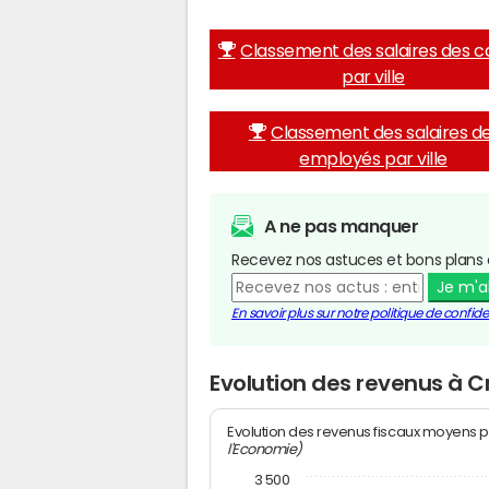
Classement des salaires des c
par ville
Classement des salaires d
employés par ville
A ne pas manquer
Recevez nos astuces et bons plans 
Je m'
En savoir plus sur notre politique de confiden
Evolution des revenus à C
Evolution des revenus fiscaux moyens p
l'Economie)
3 500