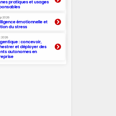
nes pratiques et usages
ponsables
ep 2026
elligence émotionnelle et
tion du stress
t 2026
agentique : concevoir,
hestrer et déployer des
nts autonomes en
reprise