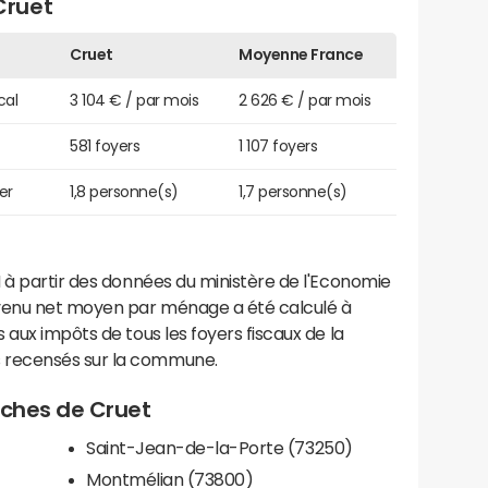
Cruet
Cruet
Moyenne France
cal
3 104 € / par mois
2 626 € / par mois
581 foyers
1 107 foyers
er
1,8 personne(s)
1,7 personne(s)
 à partir des données du ministère de l'Economie
evenu net moyen par ménage a été calculé à
 aux impôts de tous les foyers fiscaux de la
 recensés sur la commune.
roches de Cruet
Saint-Jean-de-la-Porte (73250)
Montmélian (73800)