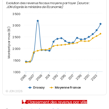
(source :
Evolution des revenus fiscaux moyens par foyer
JDN d'après le ministère de l'Economie)
3 500
3 000
Montant par mois (€)
2 500
2 000
1 500
1 000
2007
2017
2009
2019
2011
2021
2013
2023
2005
2015
Drosay
Moyenne France
© JDN 2026
Classement des revenus par ville