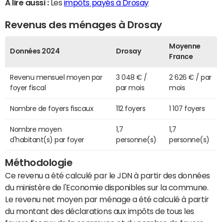
A lire aussi :
Les
impôts payés à Drosay
Revenus des ménages à Drosay
Moyenne
Données 2024
Drosay
France
Revenu mensuel moyen par
3 048 € /
2 626 € / par
foyer fiscal
par mois
mois
Nombre de foyers fiscaux
112 foyers
1 107 foyers
Nombre moyen
1,7
1,7
d'habitant(s) par foyer
personne(s)
personne(s)
Méthodologie
Ce revenu a été calculé par le JDN à partir des données
du ministère de l'Economie disponibles sur la commune.
Le revenu net moyen par ménage a été calculé à partir
du montant des déclarations aux impôts de tous les