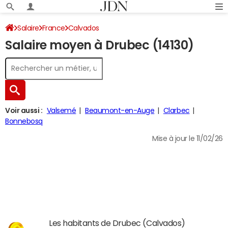
Salaire
France
Calvados
Salaire moyen à Drubec (14130)
Voir aussi :
Valsemé
Beaumont-en-Auge
Clarbec
Bonnebosq
Mise à jour le 11/02/26
Les habitants de Drubec (Calvados)