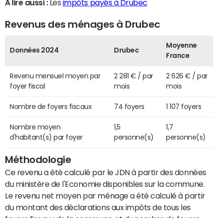
A lire aussi :
Les
impôts payés à Drubec
Revenus des ménages à Drubec
Moyenne
Données 2024
Drubec
France
Revenu mensuel moyen par
2 281 € / par
2 626 € / par
foyer fiscal
mois
mois
Nombre de foyers fiscaux
74 foyers
1 107 foyers
Nombre moyen
1,5
1,7
d'habitant(s) par foyer
personne(s)
personne(s)
Méthodologie
Ce revenu a été calculé par le JDN à partir des données
du ministère de l'Economie disponibles sur la commune.
Le revenu net moyen par ménage a été calculé à partir
du montant des déclarations aux impôts de tous les