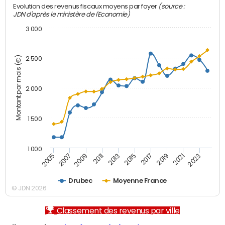
(source :
Evolution des revenus fiscaux moyens par foyer
JDN d'après le ministère de l'Economie)
3 000
Montant par mois (€)
2 500
2 000
1 500
1 000
2007
2017
2009
2019
2011
2021
2013
2023
2005
2015
Drubec
Moyenne France
© JDN 2026
Classement des revenus par ville