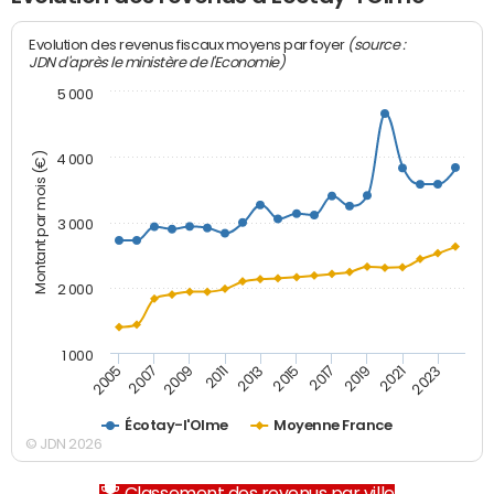
(source :
Evolution des revenus fiscaux moyens par foyer
JDN d'après le ministère de l'Economie)
5 000
Montant par mois (€)
4 000
3 000
2 000
1 000
2007
2017
2005
2015
2013
2023
2011
2021
2009
2019
Écotay-l'Olme
Moyenne France
© JDN 2026
Classement des revenus par ville