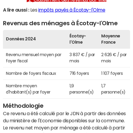
A lire aussi :
Les
impôts payés à Écotay-l'Olme
Revenus des ménages à Écotay-l'Olme
Écotay-
Moyenne
Données 2024
l'Olme
France
Revenu mensuel moyen par
3 837 € / par
2 626 € / par
foyer fiscal
mois
mois
Nombre de foyers fiscaux
716 foyers
1 107 foyers
Nombre moyen
1,9
1,7
d'habitant(s) par foyer
personne(s)
personne(s)
Méthodologie
Ce revenu a été calculé par le JDN à partir des données
du ministère de l'Economie disponibles sur la commune.
Le revenu net moyen par ménage a été calculé à partir