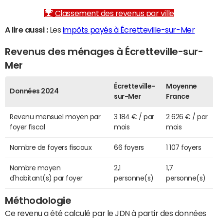
Classement des revenus par ville
A lire aussi :
Les
impôts payés à Écretteville-sur-Mer
Revenus des ménages à Écretteville-sur-
Mer
Écretteville-
Moyenne
Données 2024
sur-Mer
France
Revenu mensuel moyen par
3 184 € / par
2 626 € / par
foyer fiscal
mois
mois
Nombre de foyers fiscaux
66 foyers
1 107 foyers
Nombre moyen
2,1
1,7
d'habitant(s) par foyer
personne(s)
personne(s)
Méthodologie
Ce revenu a été calculé par le JDN à partir des données