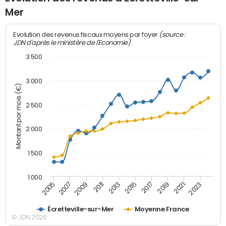
Mer
(source :
Evolution des revenus fiscaux moyens par foyer
JDN d'après le ministère de l'Economie)
3 500
3 000
Montant par mois (€)
2 500
2 000
1 500
1 000
2007
2017
2009
2019
2011
2021
2013
2023
2005
2015
Écretteville-sur-Mer
Moyenne France
© JDN 2026