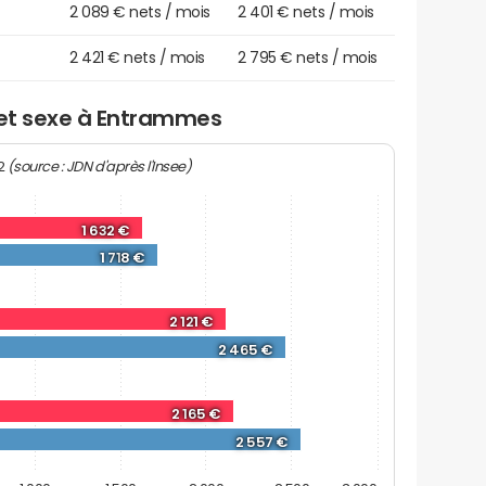
2 089 € nets / mois
2 401 € nets / mois
2 421 € nets / mois
2 795 € nets / mois
 et sexe à Entrammes
(source : JDN d'après l'Insee)
22
1 632 €
1 718 €
2 121 €
2 465 €
2 165 €
2 557 €