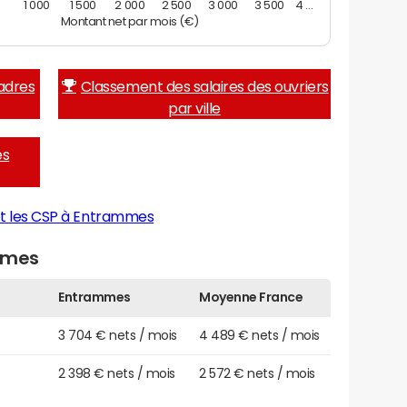
0
1 000
1 500
2 000
2 500
3 000
3 500
4 …
Montant net par mois (€)
adres
Classement des salaires des ouvriers
par ville
es
et les CSP à Entrammes
mmes
Entrammes
Moyenne France
3 704 € nets / mois
4 489 € nets / mois
2 398 € nets / mois
2 572 € nets / mois