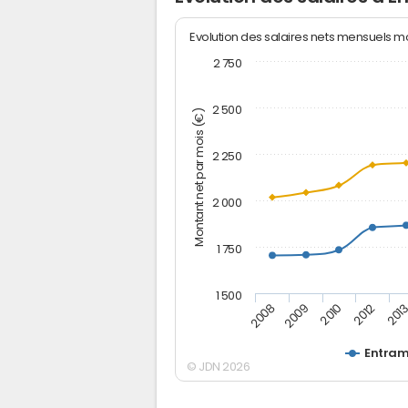
Evolution des salaires nets mensuels 
2 750
2 500
Montant net par mois (€)
2 250
2 000
1 750
1 500
2012
2008
201
2009
2010
Entra
© JDN 2026