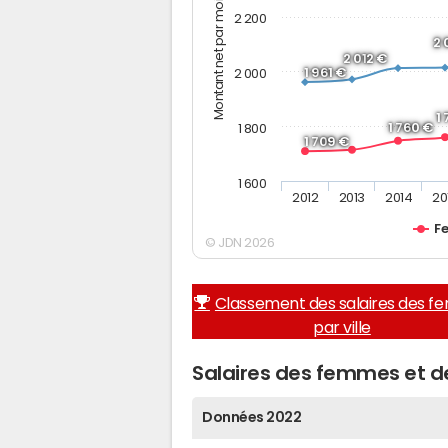
Montant net par mois (€)
2 200
2 
2 012 €
1 961 €
2 000
1
1 760 €
1 800
1 709 €
1 600
2012
2013
2014
20
F
© JDN 2026
Classement des salaires des 
par ville
Salaires des femmes et
Données 2022