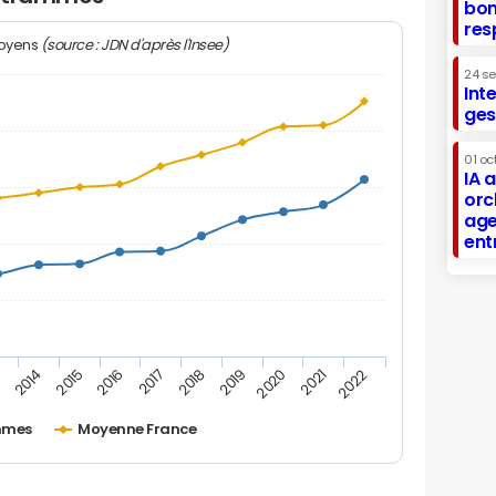
bon
res
(source : JDN d'après l'Insee)
moyens
24 s
Int
ges
01 oc
IA 
orc
age
ent
2019
2016
3
2020
2017
2014
2021
2018
2015
2022
mmes
Moyenne France