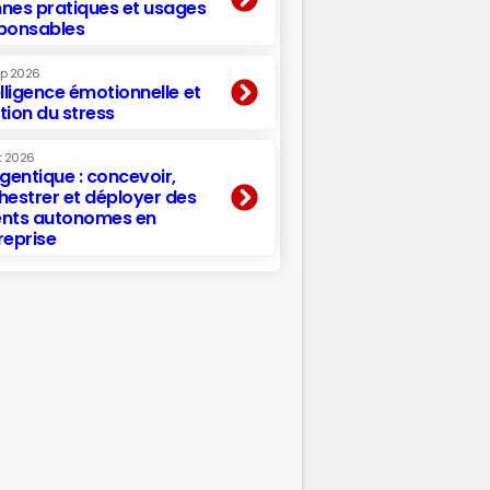
nes pratiques et usages
ponsables
ep 2026
elligence émotionnelle et
tion du stress
t 2026
agentique : concevoir,
hestrer et déployer des
nts autonomes en
reprise