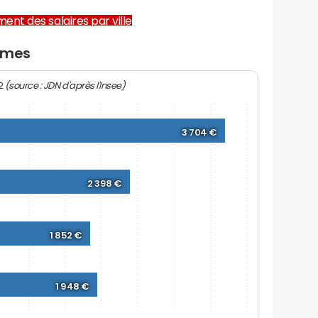
ent des salaires par ville
mmes
(source : JDN d'après l'Insee)
22
3 704 €
2 398 €
1 852 €
1 948 €