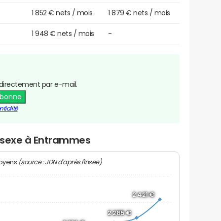
1 852 € nets / mois
1 879 € nets / mois
1 948 € nets / mois
-
directement par e-mail.
abonne
tialité
r sexe à Entrammes
(source : JDN d'après l'Insee)
moyens
2 421 €
2 285 €