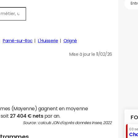
Parné-sur-Roc
L'Huisserie
Origné
Mise à jour le 11/02/26
ammes (Mayenne) gagnent en moyenne
 soit
27 404 € nets
par an.
FO
Source : calculs JDN d'après données Insee, 2022
03 s
Cha
 Entrammes