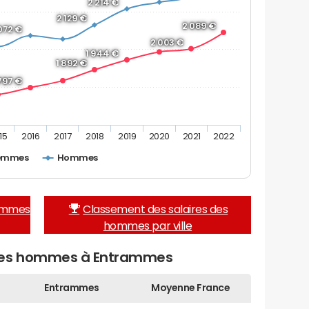
2 214 €
2 129 €
2 089 €
072 €
2 003 €
1 944 €
1 892 €
 797 €
15
2016
2017
2018
2019
2020
2021
2022
emmes
Hommes
femmes
Classement des salaires des
hommes par ville
 des hommes à Entrammes
Entrammes
Moyenne France