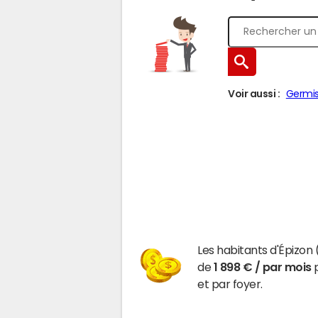
Voir aussi :
Germi
Les habitants d'Épizo
de
1 898 € / par mois
p
et par foyer.