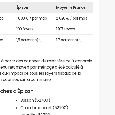
Épizon
Moyenne France
cal
1 898 € / par mois
2 626 € / par mois
100 foyers
1 107 foyers
er
1,5 personne(s)
1,7 personne(s)
 à partir des données du ministère de l'Economie
evenu net moyen par ménage a été calculé à
 aux impôts de tous les foyers fiscaux de la
 recensés sur la commune.
oches d'Épizon
Busson (52700)
Chambroncourt (52700)
Leurville (52700)