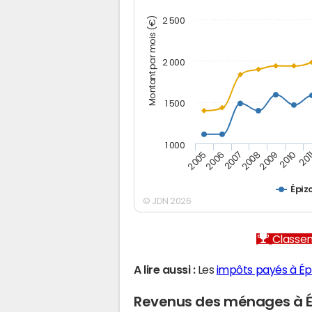
Montant par mois (€)
2 500
2 000
1 500
1 000
2005
2006
2007
2008
2009
2010
201
Épiz
© JDN 2026
Classem
A lire aussi :
Les
impôts payés à Ép
Revenus des ménages à É