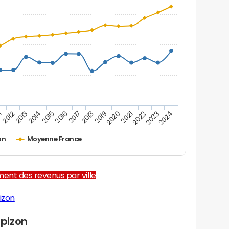
1
2012
2013
2014
2015
2016
2017
2018
2019
2020
2021
2022
2023
2024
on
Moyenne France
ent des revenus par ville
izon
pizon