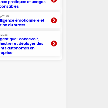
nes pratiques et usages
ponsables
ep 2026
elligence émotionnelle et
tion du stress
t 2026
agentique : concevoir,
hestrer et déployer des
nts autonomes en
reprise