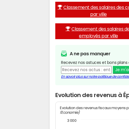
Classement des salaires des c
par ville
Classement des salaires d
employés par ville
A ne pas manquer
Recevez nos astuces et bons plans 
Je m'
En savoir plus sur notre politique de confiden
Evolution des revenus à É
Evolution des revenus fiscaux moyens p
l'Economie)
3 000