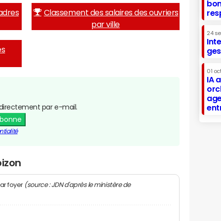
bon
adres
Classement des salaires des ouvriers
res
par ville
24 s
Int
es
ges
01 oc
IA 
orc
age
directement par e-mail.
ent
abonne
tialité
pizon
(source : JDN d'après le ministère de
ar foyer