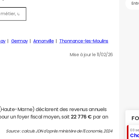
say
Germay
Annonville
Thonnance-les-Moulins
Mise à jour le 11/02/26
n (Haute-Marne) déclarent des revenus annuels
our un foyer fiscal moyen, soit
22 776 €
par an
FO
03 s
Source : calculs JDN d'après ministère de l'Economie, 2024
Cha