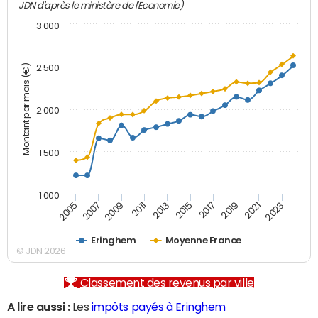
JDN d'après le ministère de l'Economie)
3 000
Montant par mois (€)
2 500
2 000
1 500
1 000
2007
2017
2009
2019
2011
2021
2013
2023
2005
2015
Eringhem
Moyenne France
© JDN 2026
Classement des revenus par ville
A lire aussi :
Les
impôts payés à Eringhem