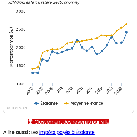
JDN d'après le ministère de l'Economie)
3 000
Montant par mois (€)
2 500
2 000
1 500
1 000
2007
2017
2009
2019
2011
2021
2013
2023
2005
2015
Étalante
Moyenne France
© JDN 2026
Classement des revenus par ville
A lire aussi :
Les
impôts payés à Étalante