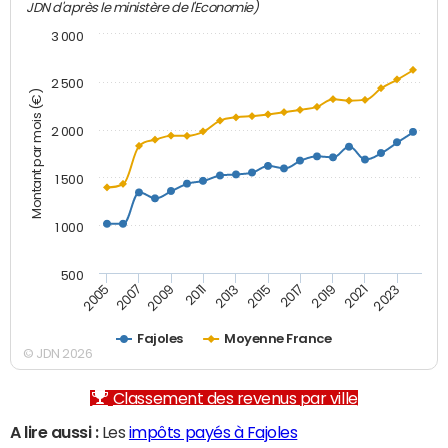
JDN d'après le ministère de l'Economie)
3 000
2 500
Montant par mois (€)
2 000
1 500
1 000
500
2007
2017
2009
2019
2011
2021
2013
2023
2005
2015
Fajoles
Moyenne France
© JDN 2026
Classement des revenus par ville
A lire aussi :
Les
impôts payés à Fajoles