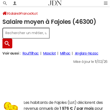
Salaire
France
Lot
Salaire moyen à Fajoles (46300)
Voir aussi :
Rouffilhac
Masclat
Milhac
Anglars-Nozac
Mise à jour le 11/02/26
Les habitants de Fajoles (Lot) déclarent des
revenus annuels de
1 976 € / par mois
pour