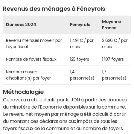
Revenus des ménages à Féneyrols
Moyenne
Données 2024
Féneyrols
France
Revenu mensuel moyen par
1 491 € / par
2 626 € / par
foyer fiscal
mois
mois
Nombre de foyers fiscaux
125 foyers
1 107 foyers
Nombre moyen
1,4
1,7
d'habitant(s) par foyer
personne(s)
personne(s)
Méthodologie
Ce revenu a été calculé par le JDN à partir des données
du ministère de l'Economie disponibles sur la commune.
Le revenu net moyen par ménage a été calculé à partir
du montant des déclarations aux impôts de tous les
foyers fiscaux de la commune et du nombre de foyers