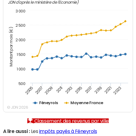
JDN d'après le ministère de l'Economie)
3 000
2 500
Montant par mois (€)
2 000
1 500
1 000
500
2007
2017
2009
2019
2011
2021
2013
2023
2005
2015
Féneyrols
Moyenne France
© JDN 2026
Classement des revenus par ville
A lire aussi :
Les
impôts payés à Féneyrols