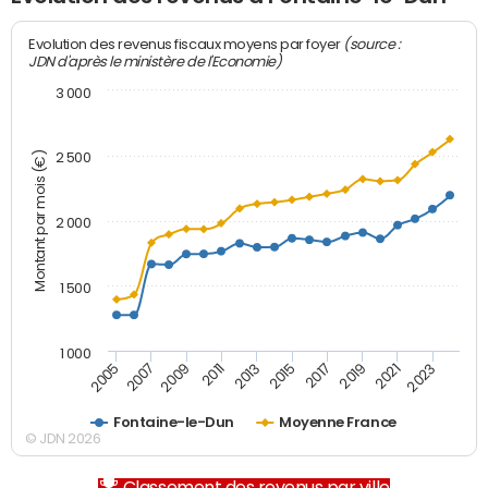
(source :
Evolution des revenus fiscaux moyens par foyer
JDN d'après le ministère de l'Economie)
3 000
Montant par mois (€)
2 500
2 000
1 500
1 000
2007
2017
2009
2019
2011
2021
2013
2023
2005
2015
Fontaine-le-Dun
Moyenne France
© JDN 2026
Classement des revenus par ville