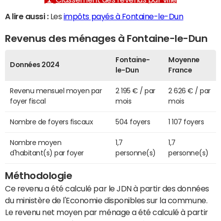
A lire aussi :
Les
impôts payés à Fontaine-le-Dun
Revenus des ménages à Fontaine-le-Dun
Fontaine-
Moyenne
Données 2024
le-Dun
France
Revenu mensuel moyen par
2 195 € / par
2 626 € / par
foyer fiscal
mois
mois
Nombre de foyers fiscaux
504 foyers
1 107 foyers
Nombre moyen
1,7
1,7
d'habitant(s) par foyer
personne(s)
personne(s)
Méthodologie
Ce revenu a été calculé par le JDN à partir des données
du ministère de l'Economie disponibles sur la commune.
Le revenu net moyen par ménage a été calculé à partir