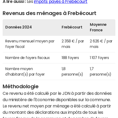
A lire aussi :
Les
impôts payés à Frebécourt
Revenus des ménages à Frebécourt
Moyenne
Données 2024
Frebécourt
France
Revenu mensuel moyen par
2 358 € / par
2 626 € / par
foyer fiscal
mois
mois
Nombre de foyers fiscaux
188 foyers
1 107 foyers
Nombre moyen
1,8
1,7
d'habitant(s) par foyer
personne(s)
personne(s)
Méthodologie
Ce revenu a été calculé par le JDN à partir des données
du ministère de l'Economie disponibles sur la commune.
Le revenu net moyen par ménage a été calculé à partir
du montant des déclarations aux impôts de tous les