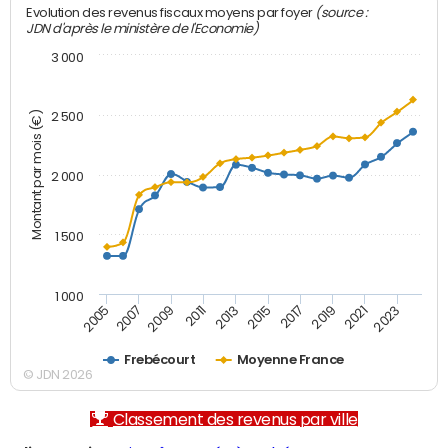
(source :
Evolution des revenus fiscaux moyens par foyer
JDN d'après le ministère de l'Economie)
3 000
Montant par mois (€)
2 500
2 000
1 500
1 000
2007
2017
2009
2019
2011
2021
2013
2023
2005
2015
Frebécourt
Moyenne France
© JDN 2026
Classement des revenus par ville