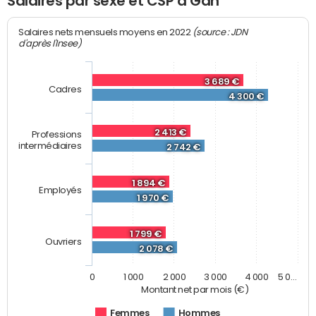
Salaires par sexe et CSP à Gan
(source : JDN
Salaires nets mensuels moyens en 2022
d'après l'Insee)
3 689 €
Cadres
4 300 €
2 413 €
Professions
intermédiaires
2 742 €
1 894 €
Employés
1 970 €
1 799 €
Ouvriers
2 078 €
0
1 000
2 000
3 000
4 000
5 0…
Montant net par mois (€)
Femmes
Hommes