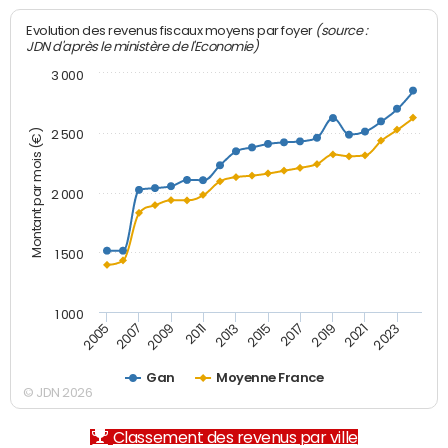
(source :
Evolution des revenus fiscaux moyens par foyer
JDN d'après le ministère de l'Economie)
3 000
Montant par mois (€)
2 500
2 000
1 500
1 000
2007
2017
2009
2019
2011
2021
2013
2023
2005
2015
Gan
Moyenne France
© JDN 2026
Classement des revenus par ville