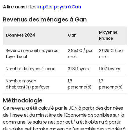
A lire aussi :
Les
impôts payés à Gan
Revenus des ménages à Gan
Moyenne
Données 2024
Gan
France
Revenu mensuel moyen par
2 853 € / par
2 626 € / par
foyer fiscal
mois
mois
Nombre de foyers fiscaux
3 181 foyers
1 107 foyers
Nombre moyen
1,8
1,7
d'habitant(s) par foyer
personne(s)
personne(s)
Méthodologie
Ce revenu a été calculé par le JDN à partir des données
de l'Insee et du ministère de l'Economie disponibles sur la
commune. Le salaire net par actif a été obtenu à partir
du salaire net horaire moyen de l'ensemble des salariés à