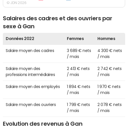
© JDN 2026
Salaires des cadres et des ouvriers par
sexe à Gan
Données 2022
Femmes
Hommes
Salaire moyen des cadres
3 689 € nets
4 300 € nets
/ mois
/ mois
Salaire moyen des
2 413 € nets
2 742 € nets
professions intermédiaires
/ mois
/ mois
Salaire moyen des employés
1 894 € nets
1 970 € nets
/ mois
/ mois
Salaire moyen des ouvriers
1 799 € nets
2 078 € nets
/ mois
/ mois
Evolution des revenus à Gan