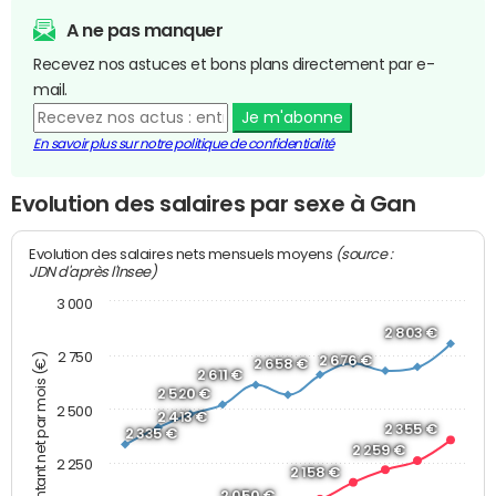
A ne pas manquer
Recevez nos astuces et bons plans directement par e-
mail.
Je m'abonne
En savoir plus sur notre politique de confidentialité
Evolution des salaires par sexe à Gan
(source :
Evolution des salaires nets mensuels moyens
JDN d'après l'Insee)
3 000
2 803 €
2 750
Montant net par mois (€)
2 676 €
2 658 €
2 611 €
2 520 €
2 500
2 413 €
2 355 €
2 335 €
2 259 €
2 250
2 158 €
2 050 €