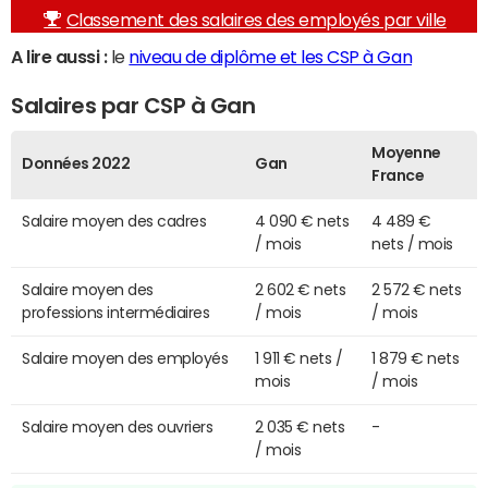
Classement des salaires des employés par ville
A lire aussi :
le
niveau de diplôme et les CSP à Gan
Salaires par CSP à Gan
Moyenne
Données 2022
Gan
France
Salaire moyen des cadres
4 090 € nets
4 489 €
/ mois
nets / mois
Salaire moyen des
2 602 € nets
2 572 € nets
professions intermédiaires
/ mois
/ mois
Salaire moyen des employés
1 911 € nets /
1 879 € nets
mois
/ mois
Salaire moyen des ouvriers
2 035 € nets
-
/ mois