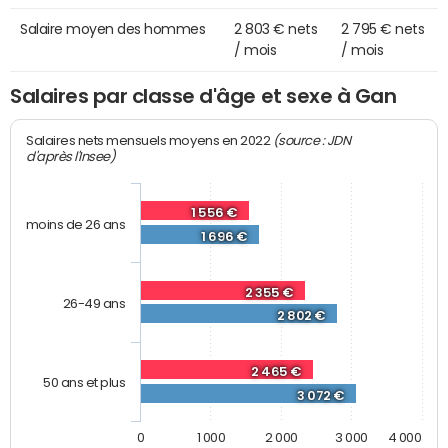
Salaire moyen des hommes
2 803 € nets
2 795 € nets
/ mois
/ mois
Salaires par classe d'âge et sexe à Gan
(source : JDN
Salaires nets mensuels moyens en 2022
d'après l'Insee)
1 556 €
moins de 26 ans
1 696 €
2 355 €
26-49 ans
2 802 €
2 465 €
50 ans et plus
3 072 €
0
1 000
2 000
3 000
4 000