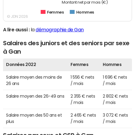
Montant net par mois (€)
Femmes
Hommes
© JDN 2026
A lire aussi :
la
démographie de Gan
Salaires des juniors et des seniors par sexe
à Gan
Données 2022
Femmes
Hommes
Salaire moyen des moins de
1 556 € nets
1 696 € nets
26 ans
/ mois
/ mois
Salaire moyen des 26-49 ans
2 355 € nets
2 802 € nets
/ mois
/ mois
Salaire moyen des 50 ans et
2 465 € nets
3 072 € nets
plus
/ mois
/ mois