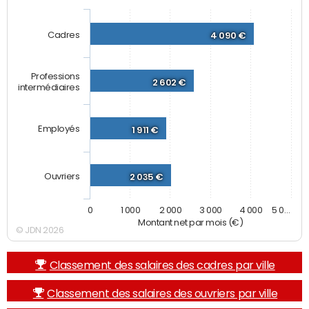
Cadres
4 090 €
Professions
2 602 €
intermédiaires
Employés
1 911 €
Ouvriers
2 035 €
0
1 000
2 000
3 000
4 000
5 0…
Montant net par mois (€)
© JDN 2026
Classement des salaires des cadres par ville
Classement des salaires des ouvriers par ville