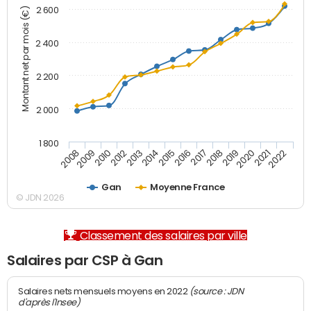
2 600
Montant net par mois (€)
2 400
2 200
2 000
1 800
2008
2009
2010
2012
2013
2014
2015
2016
2017
2018
2019
2020
2021
2022
Gan
Moyenne France
© JDN 2026
Classement des salaires par ville
Salaires par CSP à Gan
(source : JDN
Salaires nets mensuels moyens en 2022
d'après l'Insee)