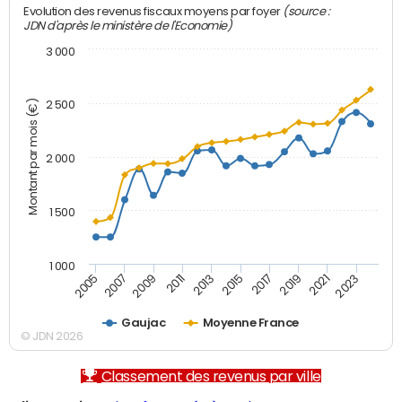
(source :
Evolution des revenus fiscaux moyens par foyer
JDN d'après le ministère de l'Economie)
3 000
Montant par mois (€)
2 500
2 000
1 500
1 000
2007
2017
2009
2019
2011
2021
2013
2023
2005
2015
Gaujac
Moyenne France
© JDN 2026
Classement des revenus par ville