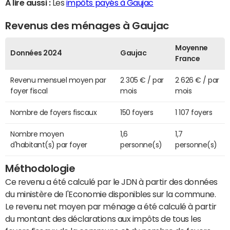
A lire aussi :
Les
impôts payés à Gaujac
Revenus des ménages à Gaujac
Moyenne
Données 2024
Gaujac
France
Revenu mensuel moyen par
2 305 € / par
2 626 € / par
foyer fiscal
mois
mois
Nombre de foyers fiscaux
150 foyers
1 107 foyers
Nombre moyen
1,6
1,7
d'habitant(s) par foyer
personne(s)
personne(s)
Méthodologie
Ce revenu a été calculé par le JDN à partir des données
du ministère de l'Economie disponibles sur la commune.
Le revenu net moyen par ménage a été calculé à partir
du montant des déclarations aux impôts de tous les